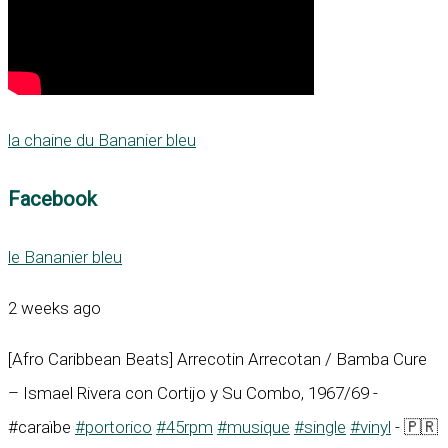
la chaine du Bananier bleu
Facebook
le Bananier bleu
2 weeks ago
[Afro Caribbean Beats] Arrecotin Arrecotan / Bamba Cure
– Ismael Rivera con Cortijo y Su Combo, 1967/69 -
#caraïbe
#portorico
#45rpm
#musique
#single
#vinyl
- 🇵🇷