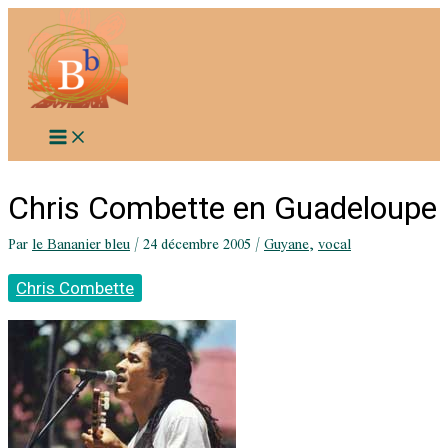
Aller
au
contenu
Chris Combette en Guadeloupe
Par
le Bananier bleu
/
24 décembre 2005
/
Guyane
,
vocal
Chris Combette