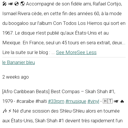
🎤 🎺 💿 🌎 Accompagné de son fidèle ami, Rafael Cortijo,
Ismael Rivera cède, en cette fin des années 60, à la mode
du boogaloo sur l’album Con Todos Los Hierros qui sort en
1967. Le disque n’est publié qu’aux États-Unis et au
Mexique. En France, seul un 45 tours en sera extrait, deux...
Lire la suite sur le blog :
...
See More
See Less
le Bananier bleu
2 weeks ago
[Afro Caribbean Beats] Best Compas – Skah Shah #1,
1979 - #caraïbe #haïti
#33rpm
#musique
#vinyl
- 🇭🇹 🎺 🔥
🎶 ⚡ Né d’une scission des Shleu-Shleu alors en tournée
aux États-Unis, Skah Shah #1 devient très rapidement l’un