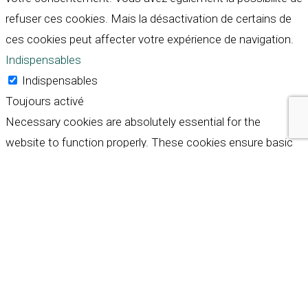
refuser ces cookies. Mais la désactivation de certains de
ces cookies peut affecter votre expérience de navigation.
Indispensables
Indispensables
Toujours activé
Necessary cookies are absolutely essential for the
website to function properly. These cookies ensure basic
functionalities and security features of the website,
anonymously.
Cookie
Durée
Description
This cookie is set by GDPR
Cookie Consent plugin. The
cookielawinfo-
11
cookie is used to store the
checkbox-analytics
months
user consent for the