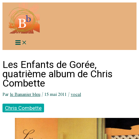
Aller
au
contenu
Les Enfants de Gorée,
quatrième album de Chris
Combette
Par
le Bananier bleu
/
15 mai 2011
/
vocal
Chris Combette