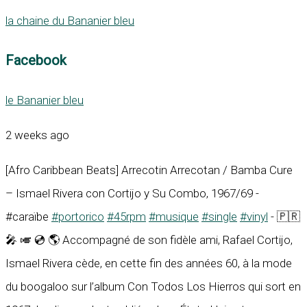
la chaine du Bananier bleu
Facebook
le Bananier bleu
2 weeks ago
[Afro Caribbean Beats] Arrecotin Arrecotan / Bamba Cure
– Ismael Rivera con Cortijo y Su Combo, 1967/69 -
#caraïbe
#portorico
#45rpm
#musique
#single
#vinyl
- 🇵🇷
🎤 🎺 💿 🌎 Accompagné de son fidèle ami, Rafael Cortijo,
Ismael Rivera cède, en cette fin des années 60, à la mode
du boogaloo sur l’album Con Todos Los Hierros qui sort en