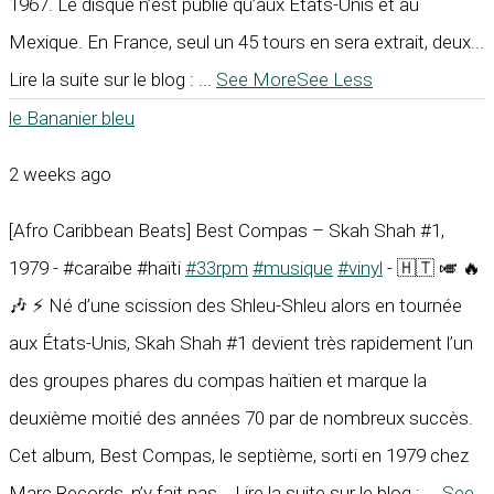
1967. Le disque n’est publié qu’aux États-Unis et au
Mexique. En France, seul un 45 tours en sera extrait, deux...
Lire la suite sur le blog :
...
See More
See Less
le Bananier bleu
2 weeks ago
[Afro Caribbean Beats] Best Compas – Skah Shah #1,
1979 - #caraïbe #haïti
#33rpm
#musique
#vinyl
- 🇭🇹 🎺 🔥
🎶 ⚡ Né d’une scission des Shleu-Shleu alors en tournée
aux États-Unis, Skah Shah #1 devient très rapidement l’un
des groupes phares du compas haïtien et marque la
deuxième moitié des années 70 par de nombreux succès.
Cet album, Best Compas, le septième, sorti en 1979 chez
Marc Records, n’y fait pas... Lire la suite sur le blog :
...
See