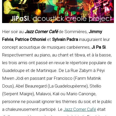
Hier soir au
Jazz Corner Café
de Sommières,
Jimmy
Felvia
,
Patrice Othoniel
et
Sylvain Padra
inauguraient leur
concept acoustique de musiques caribéennes,
Ji Pa Si
.
Respectivement au piano, au chant et tibwa, et à la basse,
les trois amis ont passé en revue le répertoire populaire de
Guadeloupe et de Martinique. De La Rue Zabym à Péyi
Mwen Jòdi en passant par Francisco (Fanm Matinik
Dous), Abel Beauregard (La Guadeloupéenne), Stellio
(Serpent Maigre), Malavoi, Kali ou Mario Canonge,
personne ne pouvait ignorer les thèmes du soir, et le public
a chaleureusement participé. Le
Jazz Corner Café
était