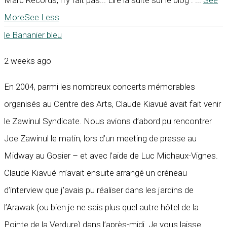
Marc Records, n’y fait pas... Lire la suite sur le blog :
...
See
More
See Less
le Bananier bleu
2 weeks ago
En 2004, parmi les nombreux concerts mémorables
organisés au Centre des Arts, Claude Kiavué avait fait venir
le Zawinul Syndicate. Nous avions d’abord pu rencontrer
Joe Zawinul le matin, lors d’un meeting de presse au
Midway au Gosier – et avec l’aide de Luc Michaux-Vignes.
Claude Kiavué m’avait ensuite arrangé un créneau
d’interview que j’avais pu réaliser dans les jardins de
l’Arawak (ou bien je ne sais plus quel autre hôtel de la
Pointe de la Verdure) dans l’après-midi. Je vous laisse