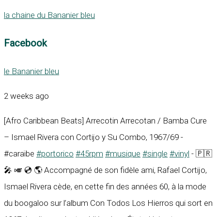
la chaine du Bananier bleu
Facebook
le Bananier bleu
2 weeks ago
[Afro Caribbean Beats] Arrecotin Arrecotan / Bamba Cure
– Ismael Rivera con Cortijo y Su Combo, 1967/69 -
#caraïbe
#portorico
#45rpm
#musique
#single
#vinyl
- 🇵🇷
🎤 🎺 💿 🌎 Accompagné de son fidèle ami, Rafael Cortijo,
Ismael Rivera cède, en cette fin des années 60, à la mode
du boogaloo sur l’album Con Todos Los Hierros qui sort en