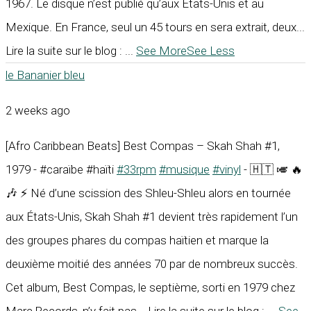
1967. Le disque n’est publié qu’aux États-Unis et au
Mexique. En France, seul un 45 tours en sera extrait, deux...
Lire la suite sur le blog :
...
See More
See Less
le Bananier bleu
2 weeks ago
[Afro Caribbean Beats] Best Compas – Skah Shah #1,
1979 - #caraïbe #haïti
#33rpm
#musique
#vinyl
- 🇭🇹 🎺 🔥
🎶 ⚡ Né d’une scission des Shleu-Shleu alors en tournée
aux États-Unis, Skah Shah #1 devient très rapidement l’un
des groupes phares du compas haïtien et marque la
deuxième moitié des années 70 par de nombreux succès.
Cet album, Best Compas, le septième, sorti en 1979 chez