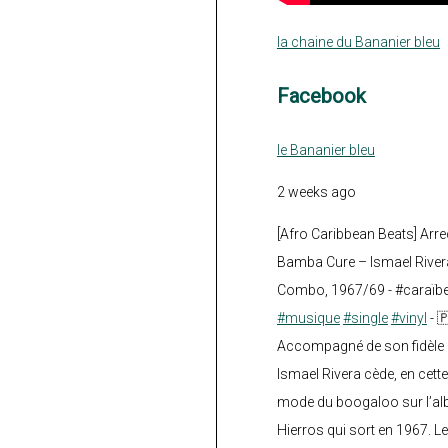
la chaine du Bananier bleu
Facebook
le Bananier bleu
2 weeks ago
[Afro Caribbean Beats] Arre
Bamba Cure – Ismael Rivera
Combo, 1967/69 - #caraïb
#musique
#single
#vinyl
- 
Accompagné de son fidèle a
Ismael Rivera cède, en cette
mode du boogaloo sur l’a
Hierros qui sort en 1967. Le