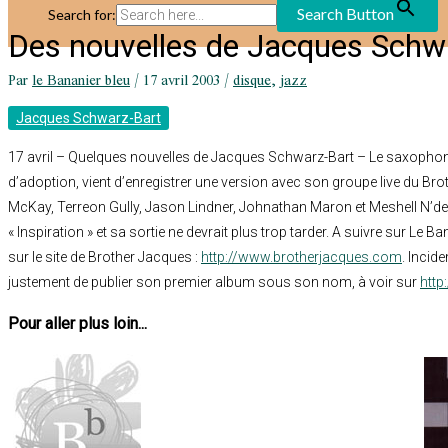
Search Button
Search for:
Des nouvelles de Jacques Schw
Par
le Bananier bleu
/
17 avril 2003
/
disque
,
jazz
Jacques Schwarz-Bart
17 avril – Quelques nouvelles de Jacques Schwarz-Bart – Le saxopho
d’adoption, vient d’enregistrer une version avec son groupe live du Br
McKay, Terreon Gully, Jason Lindner, Johnathan Maron et Meshell N’de
« Inspiration » et sa sortie ne devrait plus trop tarder. A suivre sur Le B
sur le site de Brother Jacques :
http://www.brotherjacques.com
. Incid
justement de publier son premier album sous son nom, à voir sur
htt
Pour aller plus loin...