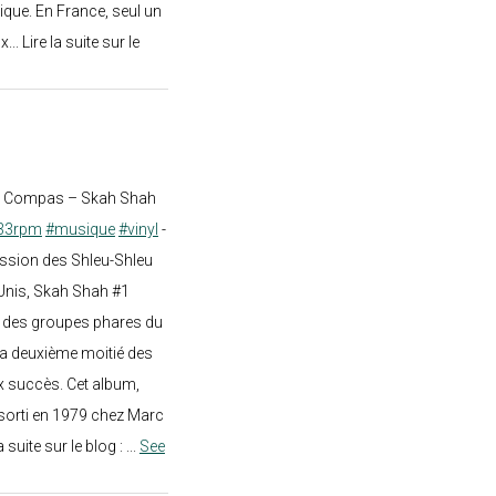
ique. En France, seul un
.. Lire la suite sur le
st Compas – Skah Shah
33rpm
#musique
#vinyl
-
ission des Shleu-Shleu
-Unis, Skah Shah #1
un des groupes phares du
a deuxième moitié des
 succès. Cet album,
sorti en 1979 chez Marc
a suite sur le blog :
...
See