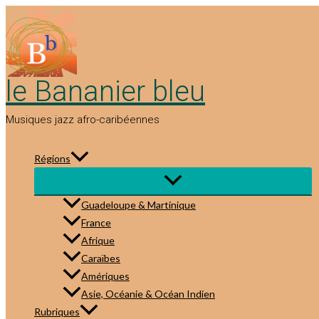
Aller
au
contenu
le Bananier bleu
Musiques jazz afro-caribéennes
Régions
Guadeloupe & Martinique
France
Afrique
Caraïbes
Amériques
Asie, Océanie & Océan Indien
Rubriques