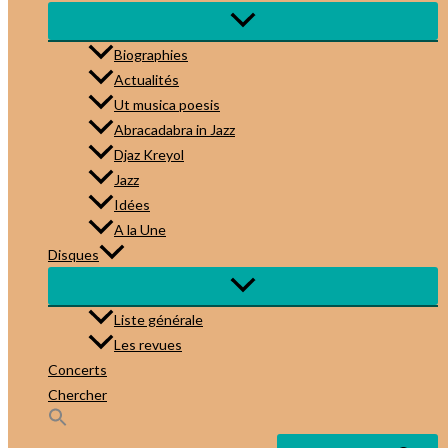
Biographies
Actualités
Ut musica poesis
Abracadabra in Jazz
Djaz Kreyol
Jazz
Idées
A la Une
Disques
Liste générale
Les revues
Concerts
Chercher