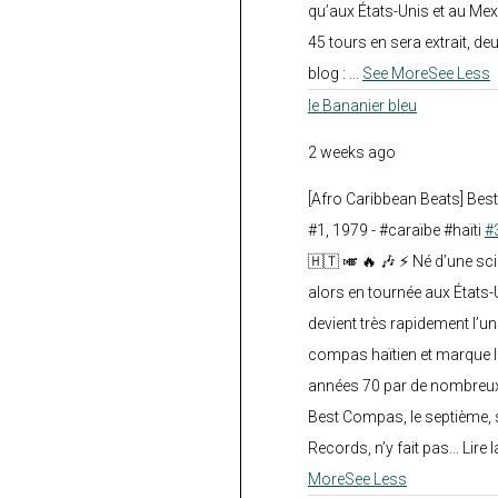
qu’aux États-Unis et au Mex
45 tours en sera extrait, deux.
blog :
...
See More
See Less
le Bananier bleu
2 weeks ago
[Afro Caribbean Beats] Be
#1, 1979 - #caraïbe #haïti
#
🇭🇹 🎺 🔥 🎶 ⚡ Né d’une sc
alors en tournée aux États
devient très rapidement l’
compas haïtien et marque l
années 70 par de nombreux
Best Compas, le septième, 
Records, n’y fait pas... Lire l
More
See Less