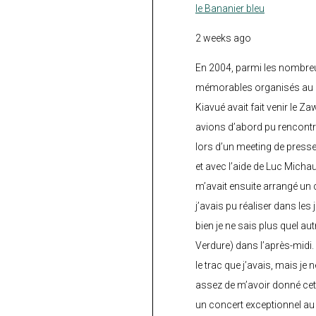
le Bananier bleu
2 weeks ago
En 2004, parmi les nombre
mémorables organisés au C
Kiavué avait fait venir le Z
avions d’abord pu rencontr
lors d’un meeting de press
et avec l’aide de Luc Micha
m’avait ensuite arrangé un 
j’avais pu réaliser dans les
bien je ne sais plus quel aut
Verdure) dans l’après-midi.
le trac que j’avais, mais je 
assez de m’avoir donné cette
un concert exceptionnel au 