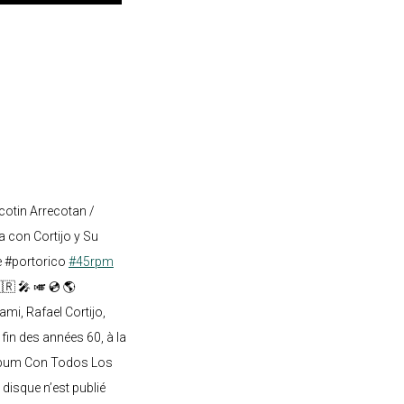
cotin Arrecotan /
 con Cortijo y Su
e #portorico
#45rpm
🇷 🎤 🎺 💿 🌎
mi, Rafael Cortijo,
 fin des années 60, à la
lbum Con Todos Los
 disque n’est publié