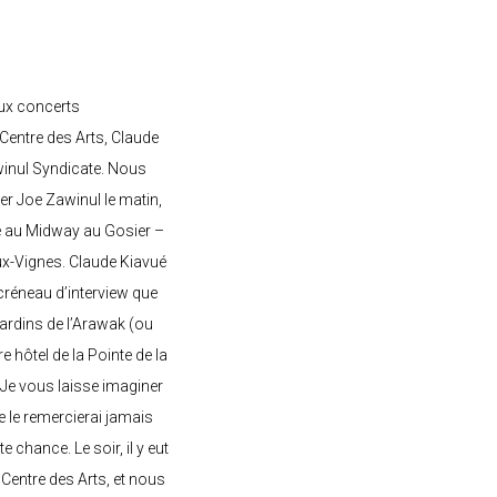
ux concerts
entre des Arts, Claude
awinul Syndicate. Nous
er Joe Zawinul le matin,
e au Midway au Gosier –
ux-Vignes. Claude Kiavué
créneau d’interview que
 jardins de l’Arawak (ou
re hôtel de la Pointe de la
 Je vous laisse imaginer
ne le remercierai jamais
 chance. Le soir, il y eut
Centre des Arts, et nous