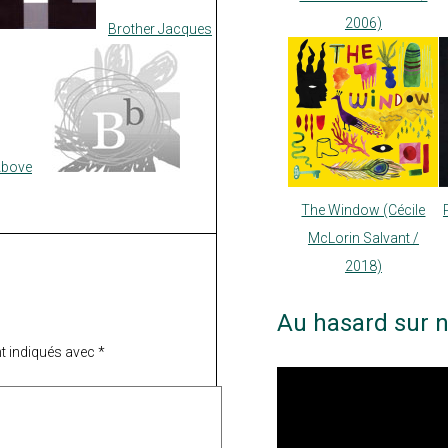
2006)
Brother Jacques
Above
The Window (Cécile
McLorin Salvant /
2018)
Au hasard sur n
t indiqués avec
*