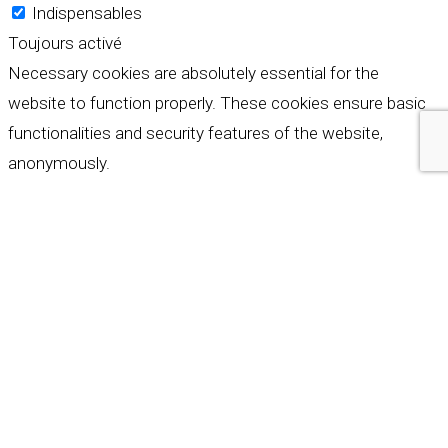
Indispensables
Toujours activé
Necessary cookies are absolutely essential for the
website to function properly. These cookies ensure basic
functionalities and security features of the website,
anonymously.
Cookie
Durée
Description
This cookie is set by GDPR
Cookie Consent plugin. The
cookielawinfo-
11
cookie is used to store the
checkbox-analytics
months
user consent for the
cookies in the category
"Analytics".
The cookie is set by GDPR
cookie consent to record