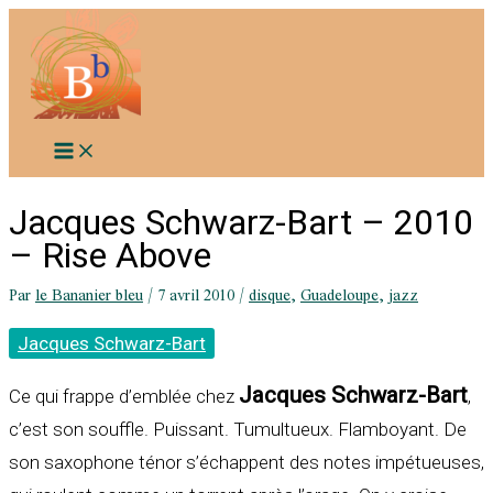
Aller
au
contenu
Jacques Schwarz-Bart – 2010
– Rise Above
Par
le Bananier bleu
/
7 avril 2010
/
disque
,
Guadeloupe
,
jazz
Jacques Schwarz-Bart
Jacques Schwarz-Bart
Ce qui frappe d’emblée chez
,
c’est son souffle. Puissant. Tumultueux. Flamboyant. De
son saxophone ténor s’échappent des notes impétueuses,