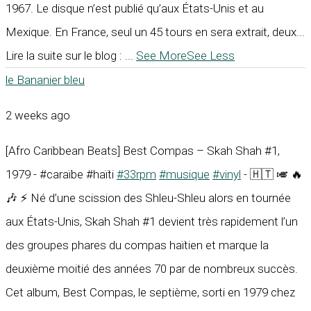
1967. Le disque n’est publié qu’aux États-Unis et au
Mexique. En France, seul un 45 tours en sera extrait, deux...
Lire la suite sur le blog :
...
See More
See Less
le Bananier bleu
2 weeks ago
[Afro Caribbean Beats] Best Compas – Skah Shah #1,
1979 - #caraïbe #haïti
#33rpm
#musique
#vinyl
- 🇭🇹 🎺 🔥
🎶 ⚡ Né d’une scission des Shleu-Shleu alors en tournée
aux États-Unis, Skah Shah #1 devient très rapidement l’un
des groupes phares du compas haïtien et marque la
deuxième moitié des années 70 par de nombreux succès.
Cet album, Best Compas, le septième, sorti en 1979 chez