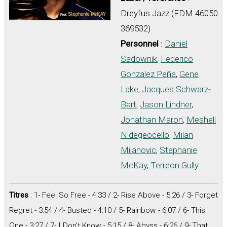
Dreyfus Jazz (FDM 46050
369532)
Personnel
:
Daniel
Sadownik
,
Federico
Gonzalez Peña
,
Gene
Lake
,
Jacques Schwarz-
Bart
,
Jason Lindner
,
Jonathan Maron
,
Meshell
N'degeocello
,
Milan
Milanovic
,
Stephanie
McKay
,
Terreon Gully
Titres
: 1- Feel So Free - 4:33 / 2- Rise Above - 5:26 / 3- Forget
Regret - 3:54 / 4- Busted - 4:10 / 5- Rainbow - 6:07 / 6- This
One - 3:27 / 7- I Don't Know - 5:15 / 8- Abyss - 6:26 / 9- That