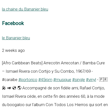
la chaine du Bananier bleu
Facebook
le Bananier bleu
2 weeks ago
[Afro Caribbean Beats] Arrecotin Arrecotan / Bamba Cure
– Ismael Rivera con Cortijo y Su Combo, 1967/69 -
#caraïbe
#portorico
#45rpm
#musique
#single
#vinyl
- 🇵🇷
🎤 🎺 💿 🌎 Accompagné de son fidèle ami, Rafael Cortijo,
Ismael Rivera cède, en cette fin des années 60, à la mode
du boogaloo sur l’album Con Todos Los Hierros qui sort en