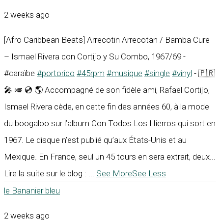
2 weeks ago
[Afro Caribbean Beats] Arrecotin Arrecotan / Bamba Cure
– Ismael Rivera con Cortijo y Su Combo, 1967/69 -
#caraïbe
#portorico
#45rpm
#musique
#single
#vinyl
- 🇵🇷
🎤 🎺 💿 🌎 Accompagné de son fidèle ami, Rafael Cortijo,
Ismael Rivera cède, en cette fin des années 60, à la mode
du boogaloo sur l’album Con Todos Los Hierros qui sort en
1967. Le disque n’est publié qu’aux États-Unis et au
Mexique. En France, seul un 45 tours en sera extrait, deux...
Lire la suite sur le blog :
...
See More
See Less
le Bananier bleu
2 weeks ago