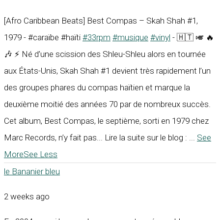
[Afro Caribbean Beats] Best Compas – Skah Shah #1,
1979 - #caraïbe #haïti
#33rpm
#musique
#vinyl
- 🇭🇹 🎺 🔥
🎶 ⚡ Né d’une scission des Shleu-Shleu alors en tournée
aux États-Unis, Skah Shah #1 devient très rapidement l’un
des groupes phares du compas haïtien et marque la
deuxième moitié des années 70 par de nombreux succès.
Cet album, Best Compas, le septième, sorti en 1979 chez
Marc Records, n’y fait pas... Lire la suite sur le blog :
...
See
More
See Less
le Bananier bleu
2 weeks ago