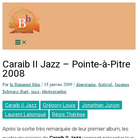
Aller
au
contenu
Caraib II Jazz – Pointe-à-Pitre
2008
Par
le Bananier bleu
/
15 janvier 2009
/
diaporama
,
festival
,
Jacques
Schwarz-Bart
,
jazz
,
photographie
Caraib II Jazz
Grégory Louis
Jonathan Jurion
Laurent Lalsingué
Régis Thérèse
Après la sortie très remarquée de leur premier album, les
quatre musiciens de
Caraib II Jazz
viennent présenter leur