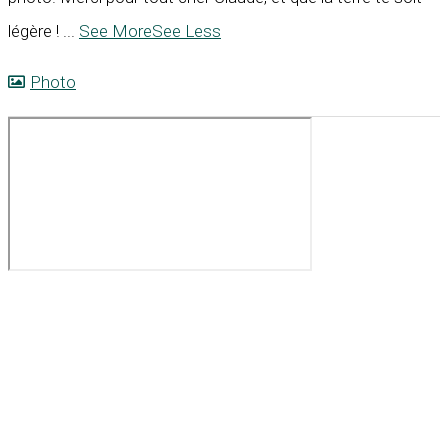
légère !
...
See More
See Less
Photo