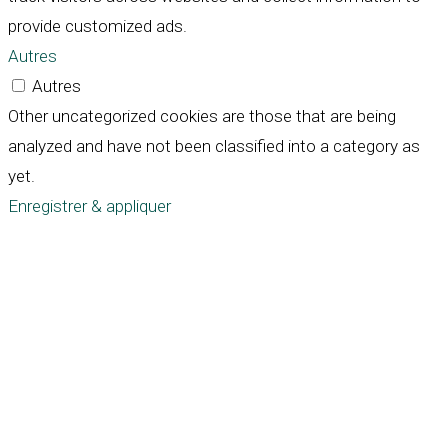
provide customized ads.
Autres
Autres
Other uncategorized cookies are those that are being
analyzed and have not been classified into a category as
yet.
Enregistrer & appliquer
Défiler
vers
le
haut