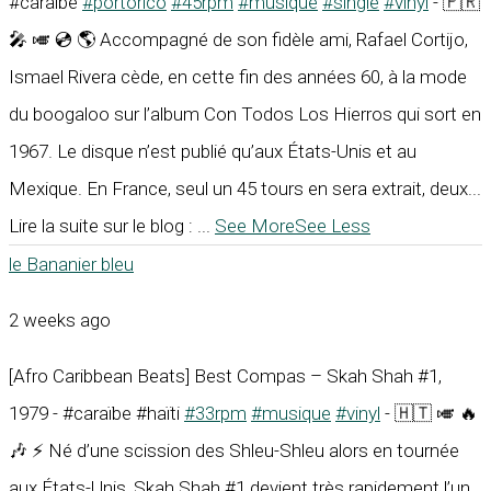
#caraïbe
#portorico
#45rpm
#musique
#single
#vinyl
- 🇵🇷
🎤 🎺 💿 🌎 Accompagné de son fidèle ami, Rafael Cortijo,
Ismael Rivera cède, en cette fin des années 60, à la mode
du boogaloo sur l’album Con Todos Los Hierros qui sort en
1967. Le disque n’est publié qu’aux États-Unis et au
Mexique. En France, seul un 45 tours en sera extrait, deux...
Lire la suite sur le blog :
...
See More
See Less
le Bananier bleu
2 weeks ago
[Afro Caribbean Beats] Best Compas – Skah Shah #1,
1979 - #caraïbe #haïti
#33rpm
#musique
#vinyl
- 🇭🇹 🎺 🔥
🎶 ⚡ Né d’une scission des Shleu-Shleu alors en tournée
aux États-Unis, Skah Shah #1 devient très rapidement l’un