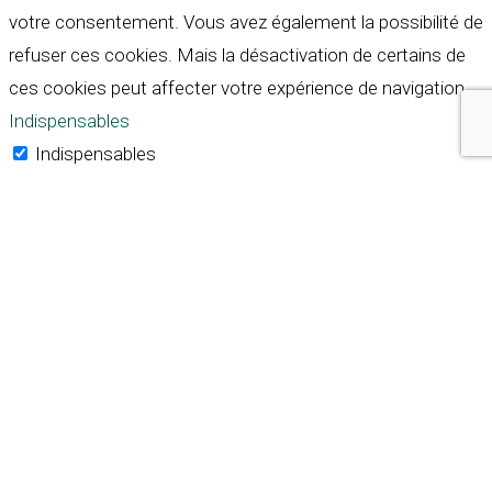
votre consentement. Vous avez également la possibilité de
refuser ces cookies. Mais la désactivation de certains de
ces cookies peut affecter votre expérience de navigation.
Indispensables
Indispensables
Toujours activé
Necessary cookies are absolutely essential for the
website to function properly. These cookies ensure basic
functionalities and security features of the website,
anonymously.
Cookie
Durée
Description
This cookie is set by GDPR
Cookie Consent plugin. The
cookielawinfo-
11
cookie is used to store the
checkbox-analytics
months
user consent for the