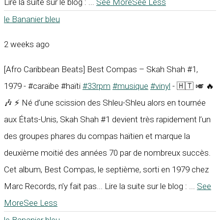
Lire la suite sur le blog :
...
See More
See Less
le Bananier bleu
2 weeks ago
[Afro Caribbean Beats] Best Compas – Skah Shah #1,
1979 - #caraïbe #haïti
#33rpm
#musique
#vinyl
- 🇭🇹 🎺 🔥
🎶 ⚡ Né d’une scission des Shleu-Shleu alors en tournée
aux États-Unis, Skah Shah #1 devient très rapidement l’un
des groupes phares du compas haïtien et marque la
deuxième moitié des années 70 par de nombreux succès.
Cet album, Best Compas, le septième, sorti en 1979 chez
Marc Records, n’y fait pas... Lire la suite sur le blog :
...
See
More
See Less
le Bananier bleu