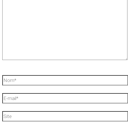
ici…
Nom*
E-
mail*
Site