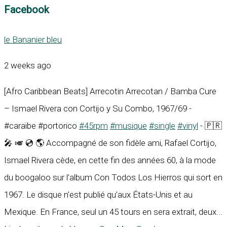
Facebook
le Bananier bleu
2 weeks ago
[Afro Caribbean Beats] Arrecotin Arrecotan / Bamba Cure
– Ismael Rivera con Cortijo y Su Combo, 1967/69 -
#caraïbe #portorico
#45rpm
#musique
#single
#vinyl
- 🇵🇷
🎤 🎺 💿 🌎 Accompagné de son fidèle ami, Rafael Cortijo,
Ismael Rivera cède, en cette fin des années 60, à la mode
du boogaloo sur l’album Con Todos Los Hierros qui sort en
1967. Le disque n’est publié qu’aux États-Unis et au
Mexique. En France, seul un 45 tours en sera extrait, deux...