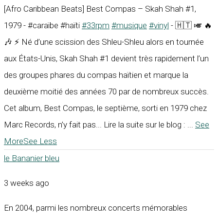
[Afro Caribbean Beats] Best Compas – Skah Shah #1,
1979 - #caraïbe #haïti
#33rpm
#musique
#vinyl
- 🇭🇹 🎺 🔥
🎶 ⚡ Né d’une scission des Shleu-Shleu alors en tournée
aux États-Unis, Skah Shah #1 devient très rapidement l’un
des groupes phares du compas haïtien et marque la
deuxième moitié des années 70 par de nombreux succès.
Cet album, Best Compas, le septième, sorti en 1979 chez
Marc Records, n’y fait pas... Lire la suite sur le blog :
...
See
More
See Less
le Bananier bleu
3 weeks ago
En 2004, parmi les nombreux concerts mémorables