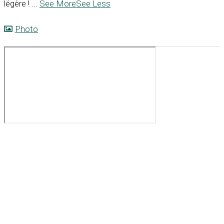
légère !
...
See More
See Less
Photo