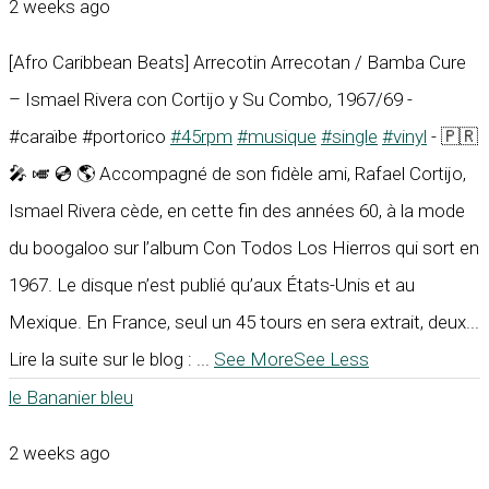
2 weeks ago
[Afro Caribbean Beats] Arrecotin Arrecotan / Bamba Cure
– Ismael Rivera con Cortijo y Su Combo, 1967/69 -
#caraïbe #portorico
#45rpm
#musique
#single
#vinyl
- 🇵🇷
🎤 🎺 💿 🌎 Accompagné de son fidèle ami, Rafael Cortijo,
Ismael Rivera cède, en cette fin des années 60, à la mode
du boogaloo sur l’album Con Todos Los Hierros qui sort en
1967. Le disque n’est publié qu’aux États-Unis et au
Mexique. En France, seul un 45 tours en sera extrait, deux...
Lire la suite sur le blog :
...
See More
See Less
le Bananier bleu
2 weeks ago