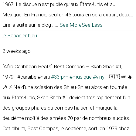
1967. Le disque n’est publié qu’aux États-Unis et au
Mexique. En France, seul un 45 tours en sera extrait, deux...
Lire la suite sur le blog :
...
See More
See Less
le Bananier bleu
2 weeks ago
[Afro Caribbean Beats] Best Compas – Skah Shah #1,
1979 - #caraïbe #haïti
#33rpm
#musique
#vinyl
- 🇭🇹 🎺 🔥
🎶 ⚡ Né d’une scission des Shleu-Shleu alors en tournée
aux États-Unis, Skah Shah #1 devient très rapidement l’un
des groupes phares du compas haïtien et marque la
deuxième moitié des années 70 par de nombreux succès.
Cet album, Best Compas, le septième, sorti en 1979 chez