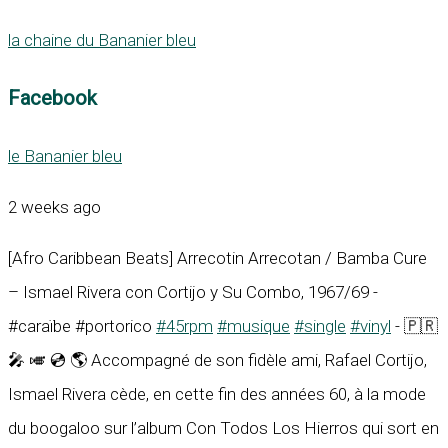
la chaine du Bananier bleu
Facebook
le Bananier bleu
2 weeks ago
[Afro Caribbean Beats] Arrecotin Arrecotan / Bamba Cure
– Ismael Rivera con Cortijo y Su Combo, 1967/69 -
#caraïbe #portorico
#45rpm
#musique
#single
#vinyl
- 🇵🇷
🎤 🎺 💿 🌎 Accompagné de son fidèle ami, Rafael Cortijo,
Ismael Rivera cède, en cette fin des années 60, à la mode
du boogaloo sur l’album Con Todos Los Hierros qui sort en