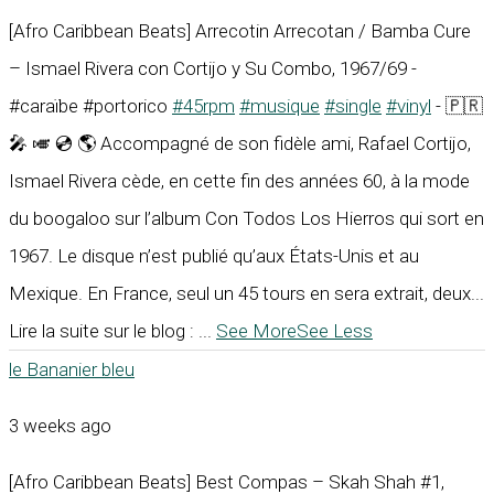
[Afro Caribbean Beats] Arrecotin Arrecotan / Bamba Cure
– Ismael Rivera con Cortijo y Su Combo, 1967/69 -
#caraïbe #portorico
#45rpm
#musique
#single
#vinyl
- 🇵🇷
🎤 🎺 💿 🌎 Accompagné de son fidèle ami, Rafael Cortijo,
Ismael Rivera cède, en cette fin des années 60, à la mode
du boogaloo sur l’album Con Todos Los Hierros qui sort en
1967. Le disque n’est publié qu’aux États-Unis et au
Mexique. En France, seul un 45 tours en sera extrait, deux...
Lire la suite sur le blog :
...
See More
See Less
le Bananier bleu
3 weeks ago
[Afro Caribbean Beats] Best Compas – Skah Shah #1,