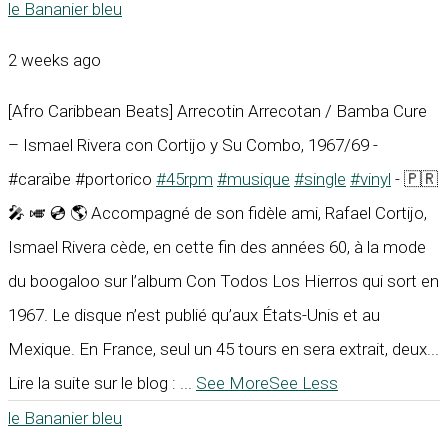
le Bananier bleu
2 weeks ago
[Afro Caribbean Beats] Arrecotin Arrecotan / Bamba Cure
– Ismael Rivera con Cortijo y Su Combo, 1967/69 -
#caraïbe #portorico
#45rpm
#musique
#single
#vinyl
- 🇵🇷
🎤 🎺 💿 🌎 Accompagné de son fidèle ami, Rafael Cortijo,
Ismael Rivera cède, en cette fin des années 60, à la mode
du boogaloo sur l’album Con Todos Los Hierros qui sort en
1967. Le disque n’est publié qu’aux États-Unis et au
Mexique. En France, seul un 45 tours en sera extrait, deux...
Lire la suite sur le blog :
...
See More
See Less
le Bananier bleu