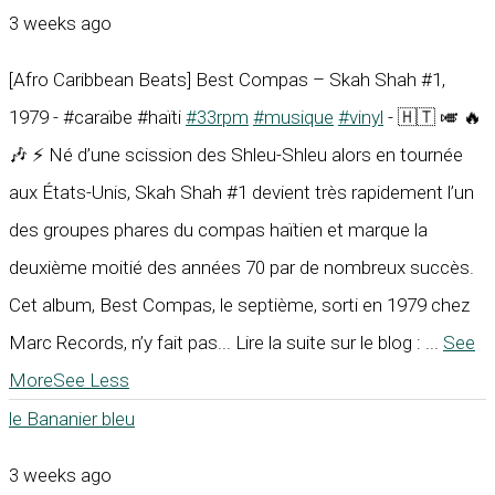
3 weeks ago
[Afro Caribbean Beats] Best Compas – Skah Shah #1,
1979 - #caraïbe #haïti
#33rpm
#musique
#vinyl
- 🇭🇹 🎺 🔥
🎶 ⚡ Né d’une scission des Shleu-Shleu alors en tournée
aux États-Unis, Skah Shah #1 devient très rapidement l’un
des groupes phares du compas haïtien et marque la
deuxième moitié des années 70 par de nombreux succès.
Cet album, Best Compas, le septième, sorti en 1979 chez
Marc Records, n’y fait pas... Lire la suite sur le blog :
...
See
More
See Less
le Bananier bleu
3 weeks ago