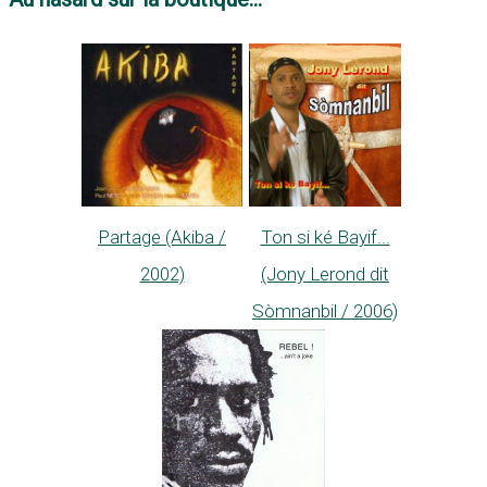
Partage (Akiba /
Ton si ké Bayif...
2002)
(Jony Lerond dit
Sòmnanbil / 2006)