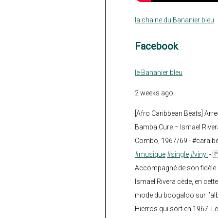
la chaine du Bananier bleu
Facebook
le Bananier bleu
2 weeks ago
[Afro Caribbean Beats] Arre
Bamba Cure – Ismael Rivera
Combo, 1967/69 - #caraïb
#musique
#single
#vinyl
- 
Accompagné de son fidèle a
Ismael Rivera cède, en cette
mode du boogaloo sur l’a
Hierros qui sort en 1967. Le