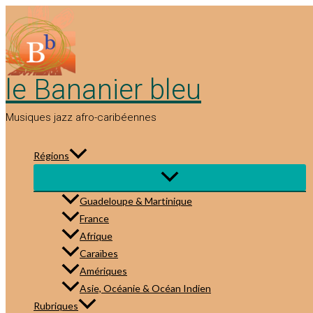
Aller
au
contenu
le Bananier bleu
Musiques jazz afro-caribéennes
Régions
Guadeloupe & Martinique
France
Afrique
Caraïbes
Amériques
Asie, Océanie & Océan Indien
Rubriques