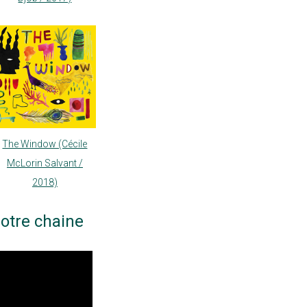
The Window (Cécile
McLorin Salvant /
2018)
otre chaine