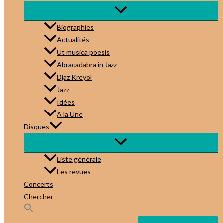
Biographies
Actualités
Ut musica poesis
Abracadabra in Jazz
Djaz Kreyol
Jazz
Idées
A la Une
Disques
Liste générale
Les revues
Concerts
Chercher