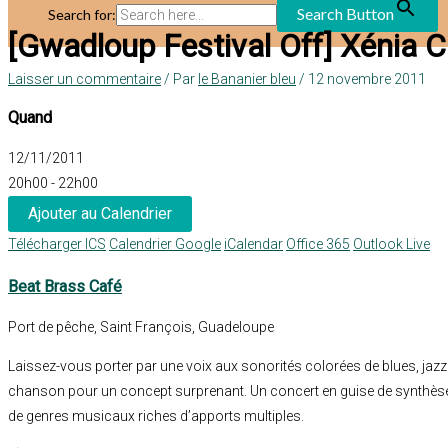
Search Button
Search for:
[Gwadloup Festival Off] Xénia Ca
Laisser un commentaire
/ Par
le Bananier bleu
/
12 novembre 2011
Quand
12/11/2011
20h00 - 22h00
Ajouter au Calendrier
Télécharger ICS
Calendrier Google
iCalendar
Office 365
Outlook Live
Beat Brass Café
Port de pêche, Saint François, Guadeloupe
Laissez-vous porter par une voix aux sonorités colorées de blues, jazz 
chanson pour un concept surprenant. Un concert en guise de synthèse
de genres musicaux riches d’apports multiples.