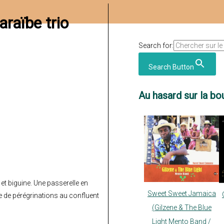
raïbe trio
Search for:
Search Button
Au hasard sur la bou
et biguine. Une passerelle en
Sweet Sweet Jamaica
 de pérégrinations au confluent
(Gilzene & The Blue
Light Mento Band /