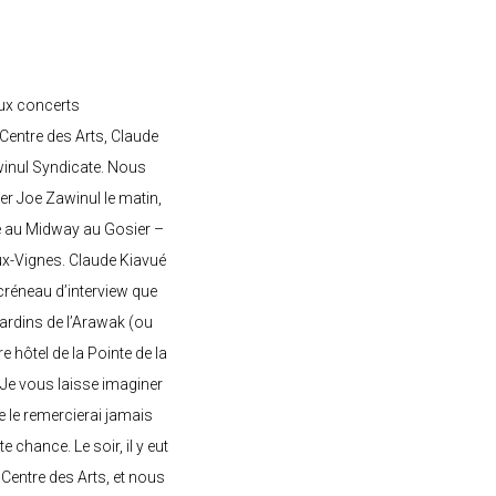
ux concerts
entre des Arts, Claude
awinul Syndicate. Nous
er Joe Zawinul le matin,
e au Midway au Gosier –
ux-Vignes. Claude Kiavué
créneau d’interview que
 jardins de l’Arawak (ou
re hôtel de la Pointe de la
 Je vous laisse imaginer
ne le remercierai jamais
 chance. Le soir, il y eut
Centre des Arts, et nous