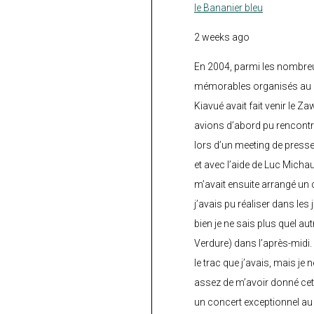
le Bananier bleu
2 weeks ago
En 2004, parmi les nombre
mémorables organisés au C
Kiavué avait fait venir le Z
avions d’abord pu rencontr
lors d’un meeting de press
et avec l’aide de Luc Micha
m’avait ensuite arrangé un 
j’avais pu réaliser dans les
bien je ne sais plus quel aut
Verdure) dans l’après-midi.
le trac que j’avais, mais je 
assez de m’avoir donné cette
un concert exceptionnel au 