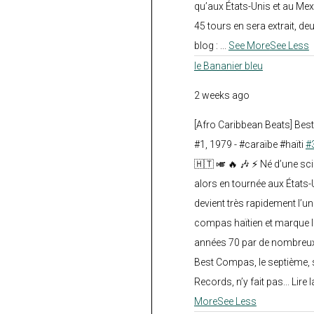
qu’aux États-Unis et au Mex
45 tours en sera extrait, deux.
blog :
...
See More
See Less
le Bananier bleu
2 weeks ago
[Afro Caribbean Beats] Be
#1, 1979 - #caraïbe #haïti
#
🇭🇹 🎺 🔥 🎶 ⚡ Né d’une sc
alors en tournée aux États
devient très rapidement l’
compas haïtien et marque l
années 70 par de nombreux
Best Compas, le septième, 
Records, n’y fait pas... Lire l
More
See Less