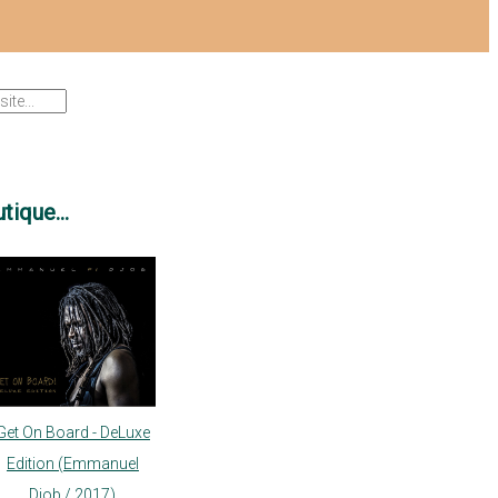
tique...
Get On Board - DeLuxe
Edition (Emmanuel
Djob / 2017)