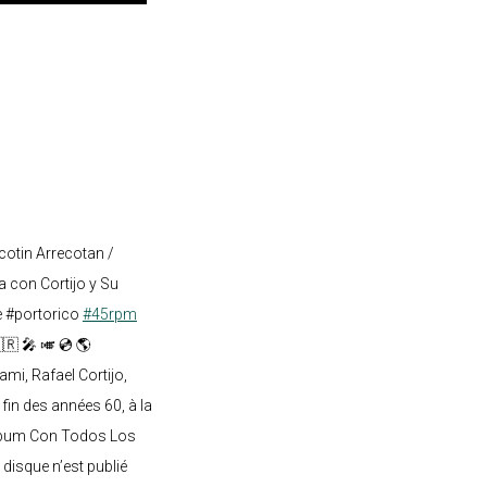
cotin Arrecotan /
 con Cortijo y Su
e #portorico
#45rpm
🇷 🎤 🎺 💿 🌎
mi, Rafael Cortijo,
 fin des années 60, à la
lbum Con Todos Los
 disque n’est publié