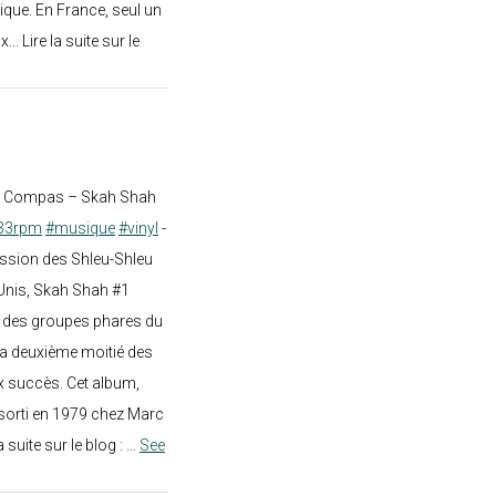
ique. En France, seul un
.. Lire la suite sur le
st Compas – Skah Shah
33rpm
#musique
#vinyl
-
ission des Shleu-Shleu
-Unis, Skah Shah #1
un des groupes phares du
a deuxième moitié des
 succès. Cet album,
sorti en 1979 chez Marc
a suite sur le blog :
...
See