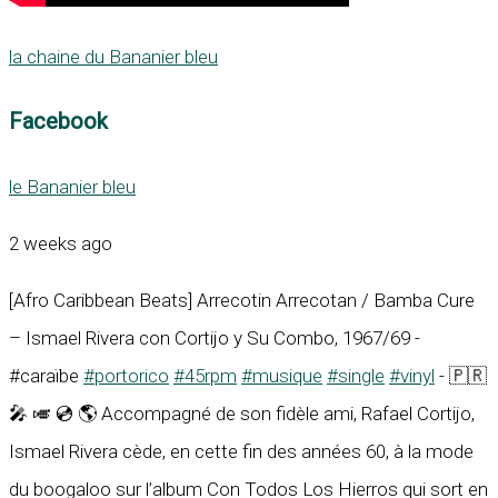
la chaine du Bananier bleu
Facebook
le Bananier bleu
2 weeks ago
[Afro Caribbean Beats] Arrecotin Arrecotan / Bamba Cure
– Ismael Rivera con Cortijo y Su Combo, 1967/69 -
#caraïbe
#portorico
#45rpm
#musique
#single
#vinyl
- 🇵🇷
🎤 🎺 💿 🌎 Accompagné de son fidèle ami, Rafael Cortijo,
Ismael Rivera cède, en cette fin des années 60, à la mode
du boogaloo sur l’album Con Todos Los Hierros qui sort en