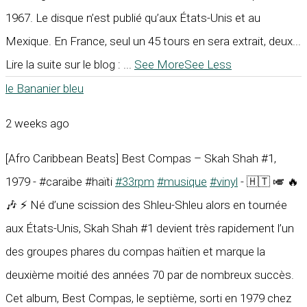
1967. Le disque n’est publié qu’aux États-Unis et au
Mexique. En France, seul un 45 tours en sera extrait, deux...
Lire la suite sur le blog :
...
See More
See Less
le Bananier bleu
2 weeks ago
[Afro Caribbean Beats] Best Compas – Skah Shah #1,
1979 - #caraïbe #haïti
#33rpm
#musique
#vinyl
- 🇭🇹 🎺 🔥
🎶 ⚡ Né d’une scission des Shleu-Shleu alors en tournée
aux États-Unis, Skah Shah #1 devient très rapidement l’un
des groupes phares du compas haïtien et marque la
deuxième moitié des années 70 par de nombreux succès.
Cet album, Best Compas, le septième, sorti en 1979 chez