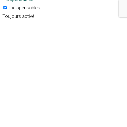
Indispensables
Toujours activé
Necessary cookies are absolutely essential for the
website to function properly. These cookies ensure basic
functionalities and security features of the website,
anonymously.
Cookie
Durée
Description
This cookie is set by GDPR
Cookie Consent plugin. The
cookielawinfo-
11
cookie is used to store the
checkbox-analytics
months
user consent for the
cookies in the category
"Analytics".
The cookie is set by GDPR