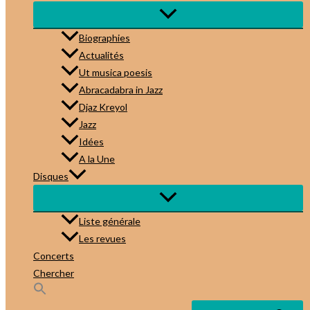
Biographies
Actualités
Ut musica poesis
Abracadabra in Jazz
Djaz Kreyol
Jazz
Idées
A la Une
Disques
Liste générale
Les revues
Concerts
Chercher