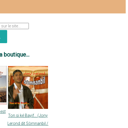
a boutique...
nest
Ton si ké Bayif... (Jony
Lerond dit Sòmnanbil /