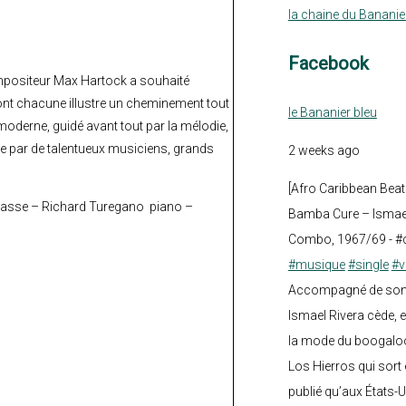
la chaine du Bananie
Facebook
compositeur Max Hartock a souhaité
nt chacune illustre un cheminement tout
le Bananier bleu
moderne, guidé avant tout par la mélodie,
née par de talentueux musiciens, grands
2 weeks ago
[Afro Caribbean Beat
ebasse – Richard Turegano piano –
Bamba Cure – Ismael
Combo, 1967/69 - #
#musique
#single
#v
Accompagné de son fi
Ismael Rivera cède, e
la mode du boogalo
Los Hierros qui sort 
publié qu’aux États-U