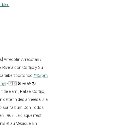
r bleu
s] Arrecotin Arrecotan /
 Rivera con Cortijo y Su
caraïbe #portorico
#45rpm
inyl
- 🇵🇷 🎤 🎺 💿 🌎
dèle ami, Rafael Cortijo,
n cette fin des années 60, à
o sur l’album Con Todos
en 1967. Le disque n’est
nis et au Mexique. En