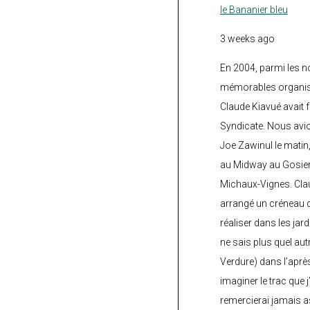
le Bananier bleu
3 weeks ago
En 2004, parmi les 
mémorables organisé
Claude Kiavué avait f
Syndicate. Nous avi
Joe Zawinul le matin
au Midway au Gosier 
Michaux-Vignes. Clau
arrangé un créneau d’
réaliser dans les jard
ne sais plus quel autr
Verdure) dans l’après
imaginer le trac que j
remercierai jamais a