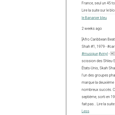
France, seul un 45 tou
Lire la suite sur le blo
le Bananier bleu
2 weeks ago
[Afro Caribbean Bea
Shah #1, 1979 - #car
#musique
#vinyl
- 🇭
scission des Shleu-S
États-Unis, Skah Sha
l’un des groupes pha
marque la deuxième 
nombreux succès. Ce
septième, sorti en 1
fait pas... Lire la suit
Less