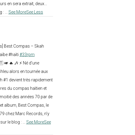
rs en sera extrait, deux...
g :
...
See More
See Less
ts] Best Compas – Skah
aïbe #haïti
#33rpm
🇹 🎺 🔥 🎶 ⚡ Né d’une
hleu alors en tournée aux
h #1 devient très rapidement
res du compas haïtien et
moitié des années 70 par de
t album, Best Compas, le
979 chez Marc Records, n’y
e sur le blog :
...
See More
See