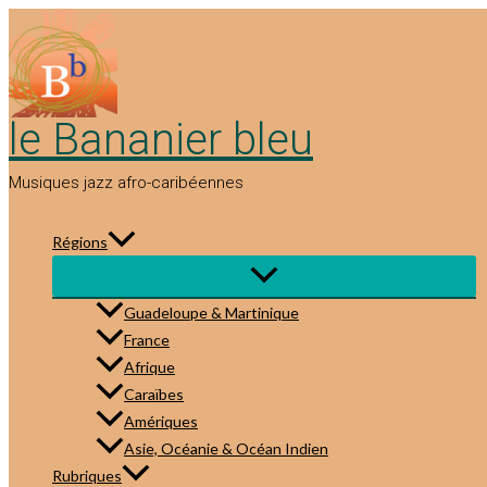
Aller
au
contenu
le Bananier bleu
Musiques jazz afro-caribéennes
Régions
Guadeloupe & Martinique
France
Afrique
Caraïbes
Amériques
Asie, Océanie & Océan Indien
Rubriques