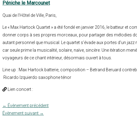
Péniche le Marcounet
Quai de l'Hôtel de Ville, Paris,
Le « Max Hartock Quartet » a été fondé en janvier 2016, le batteur et 
donner corps à ses propres morceaux, pour partager des mélodies do
autant personnel que musical. Le quartet s’évade aux portes d’un jazz 
car seule prime la musicalité, solaire, naïve, sincère. Une itération me
voyageurs de ce chant intérieur, désormais ouvert à tous.
Line up : Max Hartock batterie, composition – Betrand Beruard contr
Ricardo Izquierdo saxophone ténor
Lien concert :
←
Évènement précédent
Évènement suivant
→