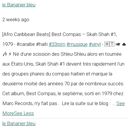
le Bananier bleu
2 weeks ago
[Afro Caribbean Beats] Best Compas – Skah Shah #1,
1979 - #caraïbe #haïti
#33rpm
#musique
#vinyl
- 🇭🇹 🎺 🔥
🎶 ⚡ Né d’une scission des Shleu-Shleu alors en tournée
aux États-Unis, Skah Shah #1 devient très rapidement l’un
des groupes phares du compas haïtien et marque la
deuxième moitié des années 70 par de nombreux succès.
Cet album, Best Compas, le septième, sorti en 1979 chez
Marc Records, n’y fait pas... Lire la suite sur le blog :
...
See
More
See Less
le Bananier bleu