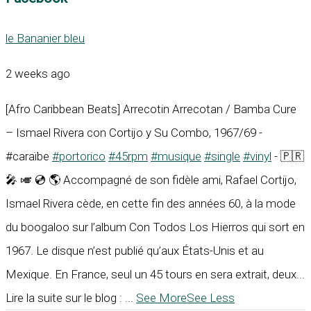
le Bananier bleu
2 weeks ago
[Afro Caribbean Beats] Arrecotin Arrecotan / Bamba Cure
– Ismael Rivera con Cortijo y Su Combo, 1967/69 -
#caraïbe
#portorico
#45rpm
#musique
#single
#vinyl
- 🇵🇷
🎤 🎺 💿 🌎 Accompagné de son fidèle ami, Rafael Cortijo,
Ismael Rivera cède, en cette fin des années 60, à la mode
du boogaloo sur l’album Con Todos Los Hierros qui sort en
1967. Le disque n’est publié qu’aux États-Unis et au
Mexique. En France, seul un 45 tours en sera extrait, deux...
Lire la suite sur le blog :
...
See More
See Less