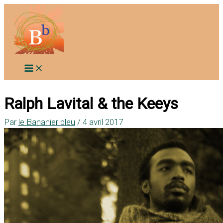
Aller
au
contenu
Ralph Lavital & the Keeys
Par
le Bananier bleu
/
4 avril 2017