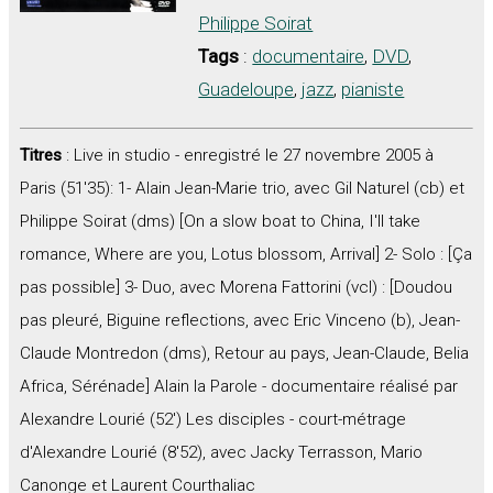
Philippe Soirat
Tags
:
documentaire
,
DVD
,
Guadeloupe
,
jazz
,
pianiste
Titres
: Live in studio - enregistré le 27 novembre 2005 à
Paris (51'35): 1- Alain Jean-Marie trio, avec Gil Naturel (cb) et
Philippe Soirat (dms) [On a slow boat to China, I'll take
romance, Where are you, Lotus blossom, Arrival] 2- Solo : [Ça
pas possible] 3- Duo, avec Morena Fattorini (vcl) : [Doudou
pas pleuré, Biguine reflections, avec Eric Vinceno (b), Jean-
Claude Montredon (dms), Retour au pays, Jean-Claude, Belia
Africa, Sérénade] Alain la Parole - documentaire réalisé par
Alexandre Lourié (52') Les disciples - court-métrage
d'Alexandre Lourié (8'52), avec Jacky Terrasson, Mario
Canonge et Laurent Courthaliac