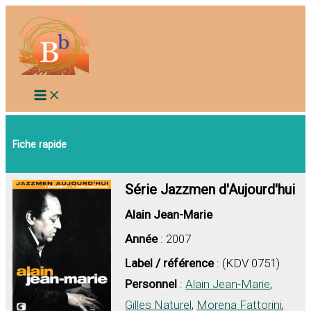
Aller
au
contenu
Fiche rapide
Série Jazzmen d'Aujourd'hui
Alain Jean-Marie
Année
: 2007
Label / référence
: (KDV 0751)
Personnel
:
Alain Jean-Marie
,
Gilles Naturel
,
Morena Fattorini
,