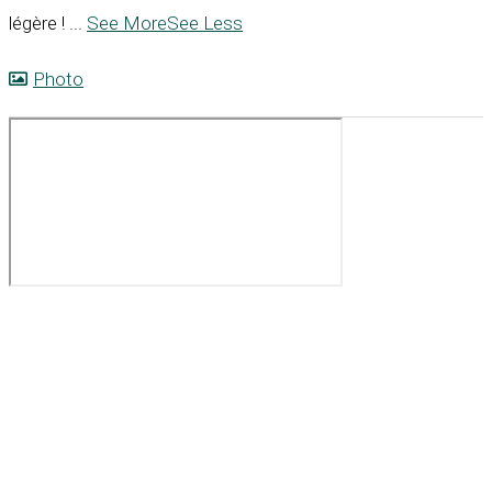
légère !
...
See More
See Less
Photo