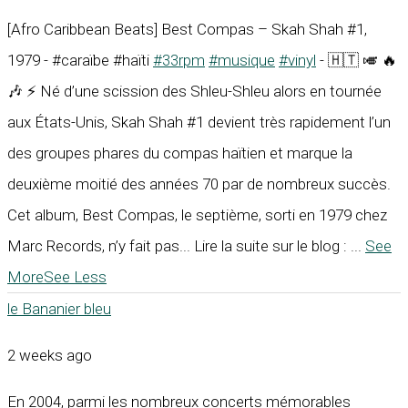
[Afro Caribbean Beats] Best Compas – Skah Shah #1,
1979 - #caraïbe #haïti
#33rpm
#musique
#vinyl
- 🇭🇹 🎺 🔥
🎶 ⚡ Né d’une scission des Shleu-Shleu alors en tournée
aux États-Unis, Skah Shah #1 devient très rapidement l’un
des groupes phares du compas haïtien et marque la
deuxième moitié des années 70 par de nombreux succès.
Cet album, Best Compas, le septième, sorti en 1979 chez
Marc Records, n’y fait pas... Lire la suite sur le blog :
...
See
More
See Less
le Bananier bleu
2 weeks ago
En 2004, parmi les nombreux concerts mémorables