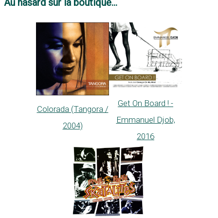
Au hasard sur la boutique...
Get On Board ! -
Colorada (Tangora /
Emmanuel Djob,
2004)
2016