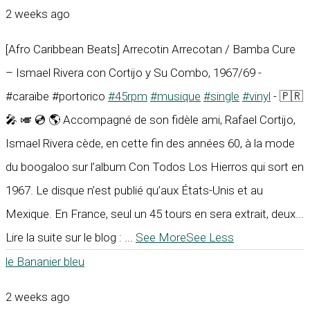
2 weeks ago
[Afro Caribbean Beats] Arrecotin Arrecotan / Bamba Cure
– Ismael Rivera con Cortijo y Su Combo, 1967/69 -
#caraïbe #portorico
#45rpm
#musique
#single
#vinyl
- 🇵🇷
🎤 🎺 💿 🌎 Accompagné de son fidèle ami, Rafael Cortijo,
Ismael Rivera cède, en cette fin des années 60, à la mode
du boogaloo sur l’album Con Todos Los Hierros qui sort en
1967. Le disque n’est publié qu’aux États-Unis et au
Mexique. En France, seul un 45 tours en sera extrait, deux...
Lire la suite sur le blog :
...
See More
See Less
le Bananier bleu
2 weeks ago