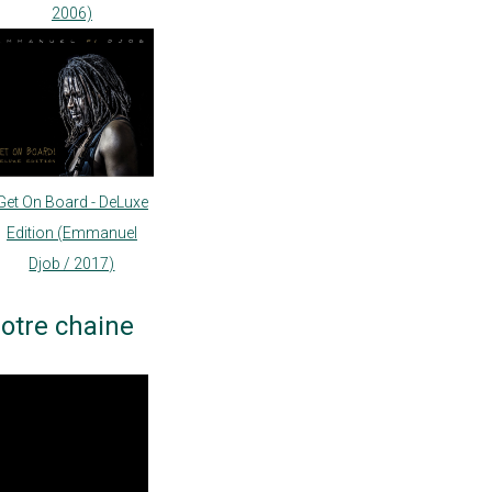
2006)
Get On Board - DeLuxe
Edition (Emmanuel
Djob / 2017)
otre chaine