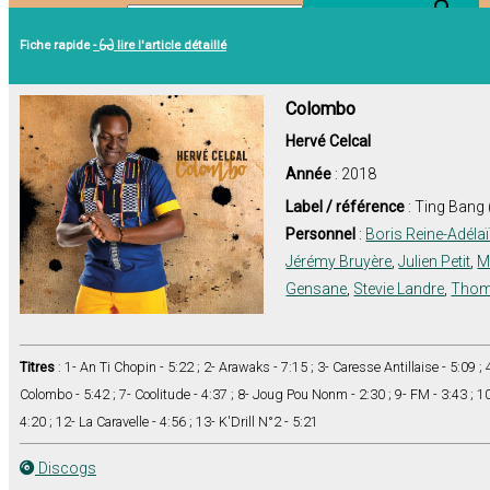
Search Button
Search for:
Fiche rapide
-
lire l'article détaillé
Colombo
Hervé Celcal
Année
: 2018
Label / référence
: Ting Bang
Personnel
:
Boris Reine-Adéla
Jérémy Bruyère
,
Julien Petit
,
M
Gensane
,
Stevie Landre
,
Thom
Titres
: 1- An Ti Chopin - 5:22 ; 2- Arawaks - 7:15 ; 3- Caresse Antillaise - 5:09 ; 4
Colombo - 5:42 ; 7- Coolitude - 4:37 ; 8- Joug Pou Nonm - 2:30 ; 9- FM - 3:43 ; 1
4:20 ; 12- La Caravelle - 4:56 ; 13- K'Drill N°2 - 5:21
Discogs