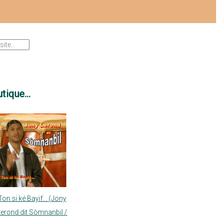
tique...
Ton si ké Bayif... (Jony
Lerond dit Sòmnanbil /