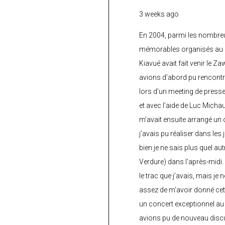
3 weeks ago
En 2004, parmi les nombre
mémorables organisés au C
Kiavué avait fait venir le Z
avions d’abord pu rencontr
lors d’un meeting de press
et avec l’aide de Luc Micha
m’avait ensuite arrangé un 
j’avais pu réaliser dans les
bien je ne sais plus quel aut
Verdure) dans l’après-midi.
le trac que j’avais, mais je 
assez de m’avoir donné cette
un concert exceptionnel au 
avions pu de nouveau discu