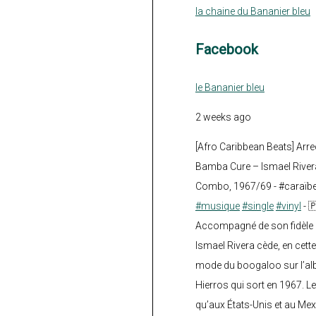
la chaine du Bananier bleu
Facebook
le Bananier bleu
2 weeks ago
[Afro Caribbean Beats] Arre
Bamba Cure – Ismael Rivera
Combo, 1967/69 - #caraïb
#musique
#single
#vinyl
- 
Accompagné de son fidèle a
Ismael Rivera cède, en cette
mode du boogaloo sur l’a
Hierros qui sort en 1967. Le
qu’aux États-Unis et au Mex