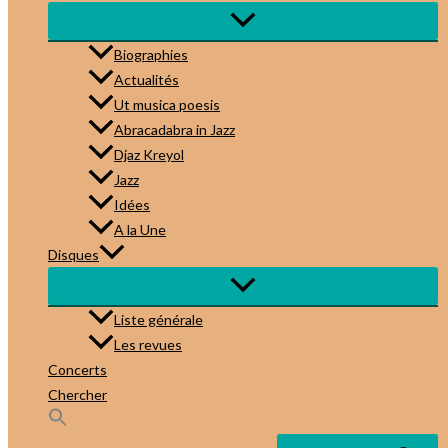
Biographies
Actualités
Ut musica poesis
Abracadabra in Jazz
Djaz Kreyol
Jazz
Idées
A la Une
Disques
Liste générale
Les revues
Concerts
Chercher