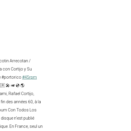
cotin Arrecotan /
 con Cortijo y Su
e #portorico
#45rpm
🇷 🎤 🎺 💿 🌎
mi, Rafael Cortijo,
 fin des années 60, à la
lbum Con Todos Los
 disque n’est publié
ique. En France, seul un