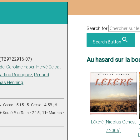
Search for:
Search Button
Au hasard sur la bou
 (TB9722916-07)
ïde
,
Caroline Faber
,
Hervé Celcal
,
artina Rodriguez
,
Renaud
as Henning
- Cacao - 5:15 ; 5- Creole - 4:58 ; 6-
0- Kouté Pou Tann - 2:15 ; 11- Madras -
Lékéré (Nicolas Genest
/ 2006)