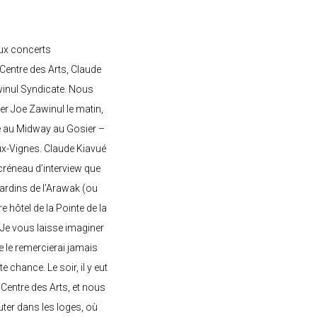
ux concerts
entre des Arts, Claude
awinul Syndicate. Nous
er Joe Zawinul le matin,
e au Midway au Gosier –
ux-Vignes. Claude Kiavué
créneau d’interview que
 jardins de l’Arawak (ou
re hôtel de la Pointe de la
 Je vous laisse imaginer
ne le remercierai jamais
 chance. Le soir, il y eut
Centre des Arts, et nous
ter dans les loges, où