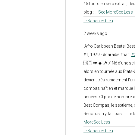
45 tours en sera extrait, deux.
blog :
...
See More
See Less
le Bananier bleu
2 weeks ago
[Afro Caribbean Beats] Be
#1, 1979 - #caraïbe #haïti
#
🇭🇹 🎺 🔥 🎶 ⚡ Né d’une sc
alors en tournée aux États
devient très rapidement l’
compas haïtien et marque l
années 70 par de nombreux
Best Compas, le septième, 
Records, n’y fait pas... Lire l
More
See Less
le Bananier bleu