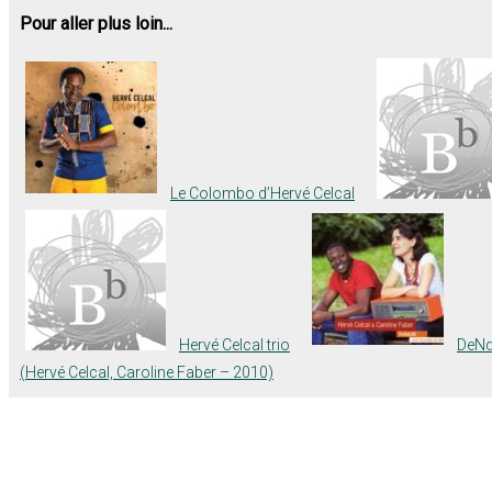
Pour aller plus loin...
Le Colombo d’Hervé Celcal
Hervé Celcal trio
DeNd
(Hervé Celcal, Caroline Faber – 2010)