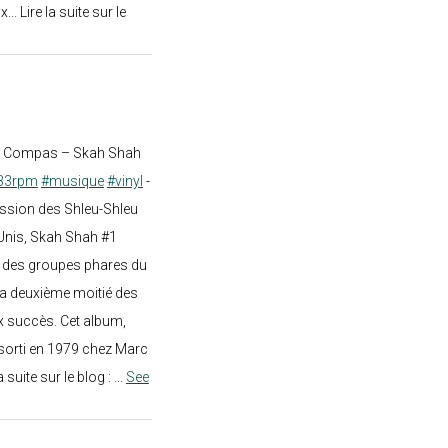
.. Lire la suite sur le
st Compas – Skah Shah
33rpm
#musique
#vinyl
-
ission des Shleu-Shleu
-Unis, Skah Shah #1
un des groupes phares du
a deuxième moitié des
 succès. Cet album,
sorti en 1979 chez Marc
a suite sur le blog :
...
See