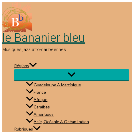
Aller
au
contenu
le Bananier bleu
Musiques jazz afro-caribéennes
Régions
Guadeloupe & Martinique
France
Afrique
Caraïbes
Amériques
Asie, Océanie & Océan Indien
Rubriques