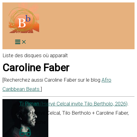
Aller
au
contenu
Liste des disques où apparaît
Caroline Faber
[Recherchez aussi Caroline Faber sur le blog
Afro
Caribbean Beats
]
Ti Piman
(Hervé Celcal invite Tilo Bertholo, 2026)
.
Avec Hervé Celcal, Tilo Bertholo + Caroline Faber,
Loïc Prache