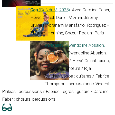
Cap
(DeNduM, 2025)
. Avec Caroline Faber,
Hervé Celcal, Daniel Mizrahi, Jérémy
Bruyère, Abraham Mansfarroll Rodriguez +
Thomas Henning, Chœur Podium Paris
Vangasay
(Gwendoline Absalon,
2020)
. Avec Gwendoline Absalon:
chant, sanza / Hervé Celcal : piano,
keyboards, chœurs / Rija
Randrianivosoa : guitares / Fabrice
Thompson : percussions / Vincent
Philéas : percussions / Fabrice Legros : guitare / Caroline
Faber : chœurs, percussions