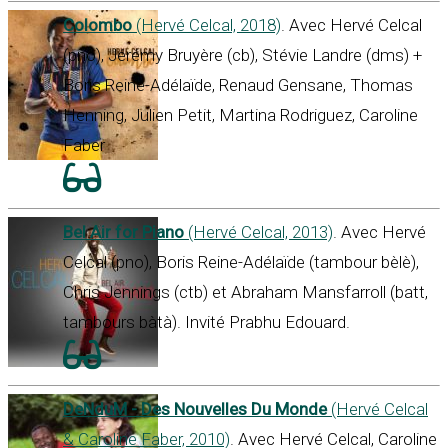
Colombo
(Hervé Celcal, 2018)
. Avec Hervé Celcal
(pno), Jérémy Bruyère (cb), Stévie Landre (dms) +
Boris Reine-Adélaïde, Renaud Gensane, Thomas
Henning, Julien Petit, Martina Rodriguez, Caroline
Faber
Bel Air for Piano
(Hervé Celcal, 2013)
. Avec Hervé
Celcal (pno), Boris Reine-Adélaïde (tambour bèlè),
Chris Jennings (ctb) et Abraham Mansfarroll (batt,
tambours bàtà). Invité Prabhu Edouard.
DeNduM - Des Nouvelles Du Monde
(Hervé Celcal
& Caroline Faber, 2010)
. Avec Hervé Celcal, Caroline