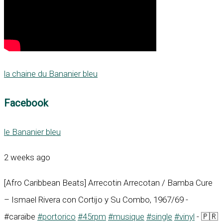
la chaine du Bananier bleu
Facebook
le Bananier bleu
2 weeks ago
[Afro Caribbean Beats] Arrecotin Arrecotan / Bamba Cure
– Ismael Rivera con Cortijo y Su Combo, 1967/69 -
#caraïbe
#portorico
#45rpm
#musique
#single
#vinyl
- 🇵🇷