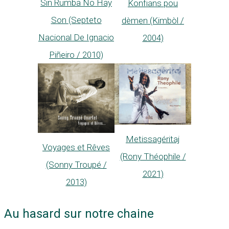
Sin Rumba No Hay
Konfians pou
Son (Septeto
dèmen (Kimbòl /
Nacional De Ignacio
2004)
Piñeiro / 2010)
Metissagéritaj
Voyages et Rêves
(Rony Théophile /
(Sonny Troupé /
2021)
2013)
Au hasard sur notre chaine