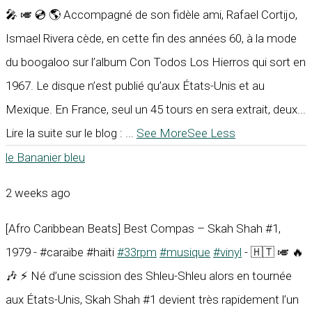
🎤 🎺 💿 🌎 Accompagné de son fidèle ami, Rafael Cortijo,
Ismael Rivera cède, en cette fin des années 60, à la mode
du boogaloo sur l’album Con Todos Los Hierros qui sort en
1967. Le disque n’est publié qu’aux États-Unis et au
Mexique. En France, seul un 45 tours en sera extrait, deux...
Lire la suite sur le blog :
...
See More
See Less
le Bananier bleu
2 weeks ago
[Afro Caribbean Beats] Best Compas – Skah Shah #1,
1979 - #caraïbe #haïti
#33rpm
#musique
#vinyl
- 🇭🇹 🎺 🔥
🎶 ⚡ Né d’une scission des Shleu-Shleu alors en tournée
aux États-Unis, Skah Shah #1 devient très rapidement l’un