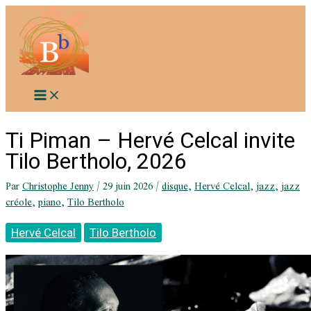
Aller
au
contenu
Ti Piman – Hervé Celcal invite
Tilo Bertholo, 2026
Par
Christophe Jenny
/
29 juin 2026
/
disque
,
Hervé Celcal
,
jazz
,
jazz
créole
,
piano
,
Tilo Bertholo
Hervé Celcal
Tilo Bertholo