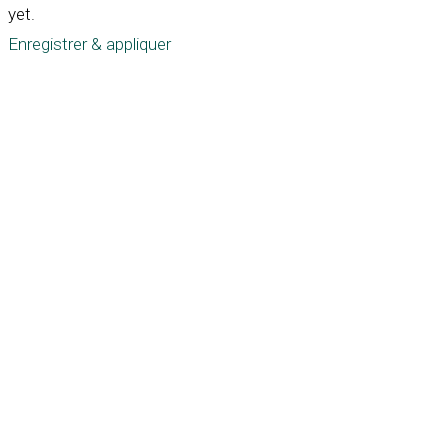
yet.
Enregistrer & appliquer
Défiler
vers
le
haut