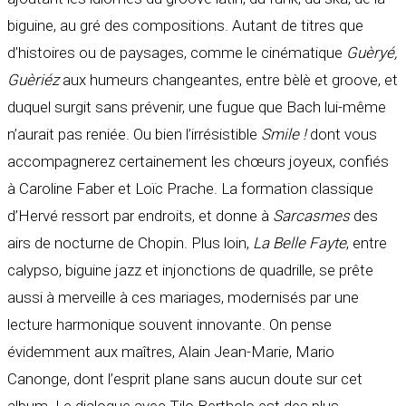
biguine, au gré des compositions. Autant de titres que
d’histoires ou de paysages, comme le cinématique
Guèryé,
Guèriéz
aux humeurs changeantes, entre bèlè et groove, et
duquel surgit sans prévenir, une fugue que Bach lui-même
n’aurait pas reniée. Ou bien l’irrésistible
Smile !
dont vous
accompagnerez certainement les chœurs joyeux, confiés
à Caroline Faber et Loïc Prache. La formation classique
d’Hervé ressort par endroits, et donne à
Sarcasmes
des
airs de nocturne de Chopin. Plus loin,
La Belle Fayte
, entre
calypso, biguine jazz et injonctions de quadrille, se prête
aussi à merveille à ces mariages, modernisés par une
lecture harmonique souvent innovante. On pense
évidemment aux maîtres, Alain Jean-Marie, Mario
Canonge, dont l’esprit plane sans aucun doute sur cet
album. Le dialogue avec Tilo Bertholo est des plus