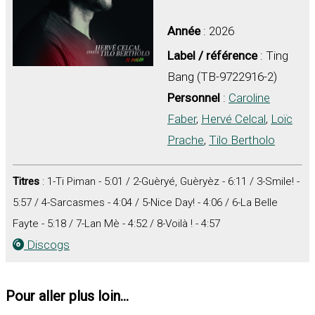
Année
: 2026
Label / référence
: Ting
Bang (TB-9722916-2)
Personnel
:
Caroline
Faber
,
Hervé Celcal
,
Loïc
Prache
,
Tilo Bertholo
Titres
: 1-Ti Piman - 5:01 / 2-Guèryé, Guèryèz - 6:11 / 3-Smile! -
5:57 / 4-Sarcasmes - 4:04 / 5-Nice Day! - 4:06 / 6-La Belle
Fayte - 5:18 / 7-Lan Mè - 4:52 / 8-Voilà ! - 4:57
Discogs
Pour aller plus loin...