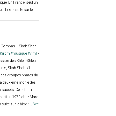
ique. En France, seul un
.. Lire la suite sur le
st Compas – Skah Shah
33rpm
#musique
#vinyl
-
ission des Shleu-Shleu
-Unis, Skah Shah #1
un des groupes phares du
a deuxième moitié des
 succès. Cet album,
sorti en 1979 chez Marc
a suite sur le blog :
...
See