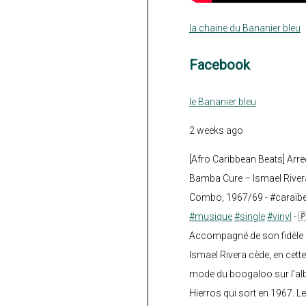
la chaine du Bananier bleu
Facebook
le Bananier bleu
2 weeks ago
[Afro Caribbean Beats] Arre
Bamba Cure – Ismael Rivera
Combo, 1967/69 - #caraïb
#musique
#single
#vinyl
- 
Accompagné de son fidèle a
Ismael Rivera cède, en cette
mode du boogaloo sur l’a
Hierros qui sort en 1967. Le