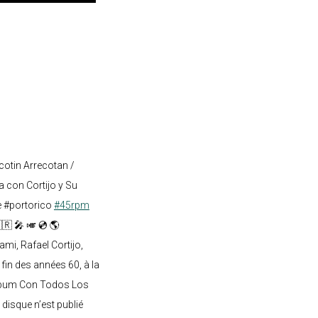
cotin Arrecotan /
 con Cortijo y Su
e #portorico
#45rpm
🇷 🎤 🎺 💿 🌎
mi, Rafael Cortijo,
 fin des années 60, à la
lbum Con Todos Los
 disque n’est publié