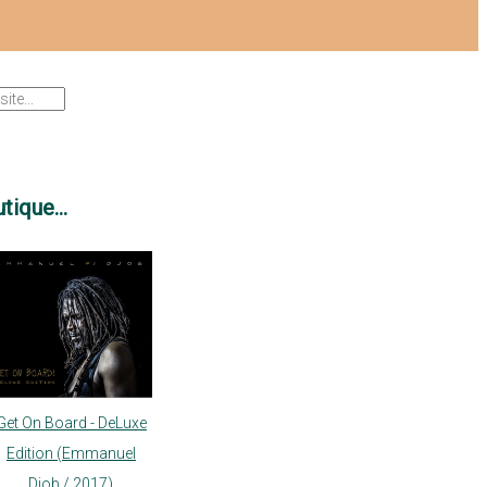
tique...
Get On Board - DeLuxe
Edition (Emmanuel
Djob / 2017)