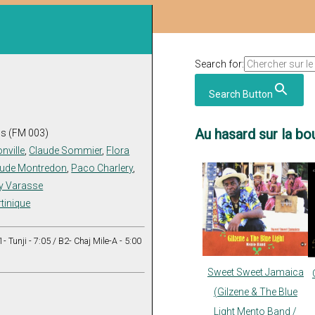
Search for:
Search Button
Au hasard sur la bou
ns (FM 003)
nville
,
Claude Sommier
,
Flora
aude Montredon
,
Paco Charlery
,
y Varasse
tinique
 Tunji - 7:05 / B2- Chaj Mile-A - 5:00
Sweet Sweet Jamaica
(Gilzene & The Blue
Light Mento Band /