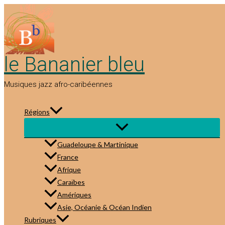
Aller
au
contenu
le Bananier bleu
Musiques jazz afro-caribéennes
Régions
Guadeloupe & Martinique
France
Afrique
Caraïbes
Amériques
Asie, Océanie & Océan Indien
Rubriques