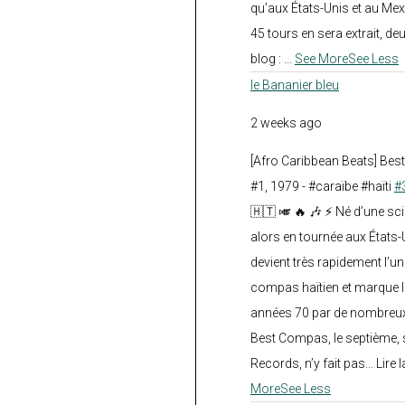
qu’aux États-Unis et au Mex
45 tours en sera extrait, deux.
blog :
...
See More
See Less
le Bananier bleu
2 weeks ago
[Afro Caribbean Beats] Be
#1, 1979 - #caraïbe #haïti
#
🇭🇹 🎺 🔥 🎶 ⚡ Né d’une sc
alors en tournée aux États
devient très rapidement l’
compas haïtien et marque l
années 70 par de nombreux
Best Compas, le septième, 
Records, n’y fait pas... Lire l
More
See Less