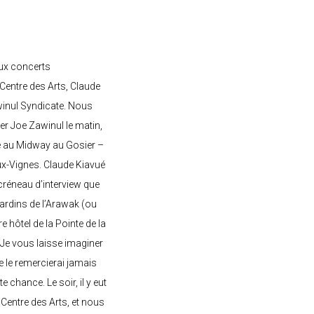
ux concerts
entre des Arts, Claude
awinul Syndicate. Nous
er Joe Zawinul le matin,
e au Midway au Gosier –
ux-Vignes. Claude Kiavué
créneau d’interview que
 jardins de l’Arawak (ou
re hôtel de la Pointe de la
 Je vous laisse imaginer
ne le remercierai jamais
 chance. Le soir, il y eut
Centre des Arts, et nous