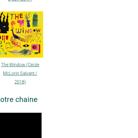
The Window (Cécile
McLorin Salvant /
2018)
otre chaine