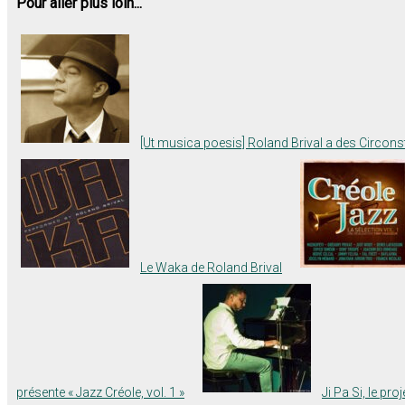
Pour aller plus loin...
[Ut musica poesis] Roland Brival a des Circo
Le Waka de Roland Brival
présente « Jazz Créole, vol. 1 »
Ji Pa Si, le pr