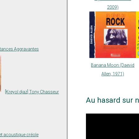
2009)
nstances Aggravantes
Banana Moon (Daevid
Allen, 1971)
[Kreyol djaz] Tony Chasseur
Au hasard sur n
ojet acoustique créole