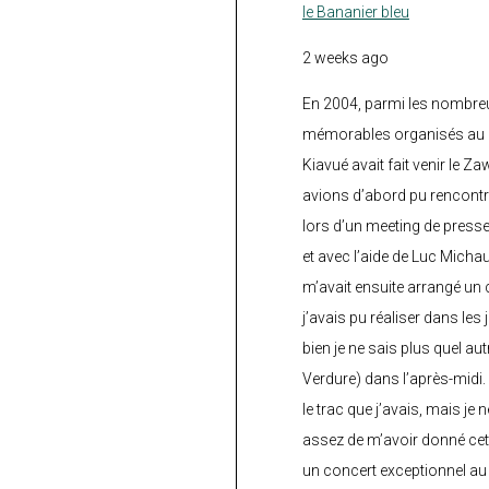
le Bananier bleu
2 weeks ago
En 2004, parmi les nombre
mémorables organisés au C
Kiavué avait fait venir le Z
avions d’abord pu rencontr
lors d’un meeting de press
et avec l’aide de Luc Micha
m’avait ensuite arrangé un 
j’avais pu réaliser dans les
bien je ne sais plus quel aut
Verdure) dans l’après-midi.
le trac que j’avais, mais je 
assez de m’avoir donné cette
un concert exceptionnel au 