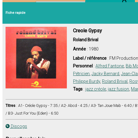
Search Button
Search for:
Fiche rapide
Creole Gypsy
Roland Brival
Année
: 1980
Label / référence
: FM Productio
Personnel
:
Alfred Fantone
,
Bib Mo
Pétricien
,
Jacky Bernard
,
Jean-Cl
Philippe Burdy
,
Roland Brival
,
Ros
Tags
:
jazz créole
,
jazz fusion
,
Mar
Titres
: A1- Créole Gypsy - 7:35 / A2- Abcd - 4:25 / A3- Tan Joue Mab - 6:40 / B1-
/ B3- Just For You (Eden) - 6:50
Discogs