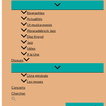
Biographies
Actualités
Ut musica poesis
Abracadabra in Jazz
Djaz Kreyol
Jazz
Idées
A la Une
Disques
Liste générale
Les revues
Concerts
Chercher