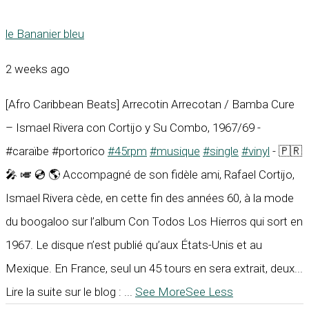
le Bananier bleu
2 weeks ago
[Afro Caribbean Beats] Arrecotin Arrecotan / Bamba Cure
– Ismael Rivera con Cortijo y Su Combo, 1967/69 -
#caraïbe #portorico
#45rpm
#musique
#single
#vinyl
- 🇵🇷
🎤 🎺 💿 🌎 Accompagné de son fidèle ami, Rafael Cortijo,
Ismael Rivera cède, en cette fin des années 60, à la mode
du boogaloo sur l’album Con Todos Los Hierros qui sort en
1967. Le disque n’est publié qu’aux États-Unis et au
Mexique. En France, seul un 45 tours en sera extrait, deux...
Lire la suite sur le blog :
...
See More
See Less