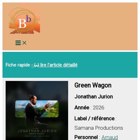
Aller
au
contenu
Fiche rapide
-
lire l'article détaillé
Green Wagon
Jonathan Jurion
Année
: 2026
Label / référence
:
Samana Productions
Personnel
:
Arnaud