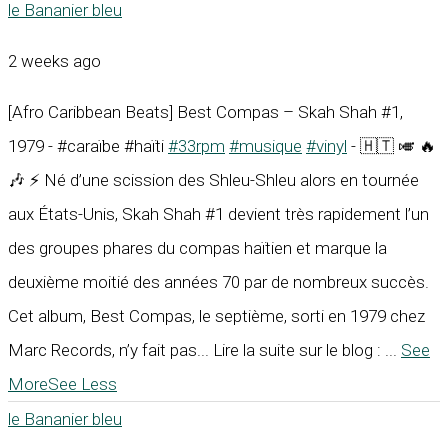
le Bananier bleu
2 weeks ago
[Afro Caribbean Beats] Best Compas – Skah Shah #1,
1979 - #caraïbe #haïti
#33rpm
#musique
#vinyl
- 🇭🇹 🎺 🔥
🎶 ⚡ Né d’une scission des Shleu-Shleu alors en tournée
aux États-Unis, Skah Shah #1 devient très rapidement l’un
des groupes phares du compas haïtien et marque la
deuxième moitié des années 70 par de nombreux succès.
Cet album, Best Compas, le septième, sorti en 1979 chez
Marc Records, n’y fait pas... Lire la suite sur le blog :
...
See
More
See Less
le Bananier bleu