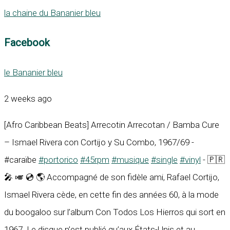
la chaine du Bananier bleu
Facebook
le Bananier bleu
2 weeks ago
[Afro Caribbean Beats] Arrecotin Arrecotan / Bamba Cure
– Ismael Rivera con Cortijo y Su Combo, 1967/69 -
#caraïbe
#portorico
#45rpm
#musique
#single
#vinyl
- 🇵🇷
🎤 🎺 💿 🌎 Accompagné de son fidèle ami, Rafael Cortijo,
Ismael Rivera cède, en cette fin des années 60, à la mode
du boogaloo sur l’album Con Todos Los Hierros qui sort en
1967. Le disque n’est publié qu’aux États-Unis et au