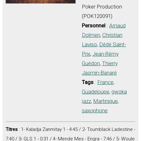
Poker Production
(POK120091)
Personnel
:
Arnaud
Dolmen
,
Christian
Laviso
,
Dédé Saint-
Prix
,
Jean-Rémy
Guédon
,
Thierry
Jasmin-Banaré
Tags
:
France
,
Guadeloupe
,
gwoka
jazz
,
Martinique
,
saxophone
Titres
: 1- Kaladja Zanmitay 1 - 4:45 / 2- Toumblack Ladestine -
7:40 / 3- GLS 1 - 0:31 / 4- Mende Mes - Engra - 7:46 / 5- Woule