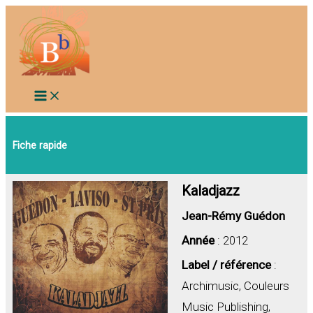
Aller
au
contenu
Fiche rapide
Kaladjazz
Jean-Rémy Guédon
Année
: 2012
Label / référence
:
Archimusic, Couleurs
Music Publishing,