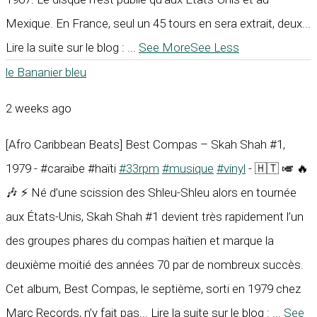
Mexique. En France, seul un 45 tours en sera extrait, deux...
Lire la suite sur le blog :
...
See More
See Less
le Bananier bleu
2 weeks ago
[Afro Caribbean Beats] Best Compas – Skah Shah #1,
1979 - #caraïbe #haïti
#33rpm
#musique
#vinyl
- 🇭🇹 🎺 🔥
🎶 ⚡ Né d’une scission des Shleu-Shleu alors en tournée
aux États-Unis, Skah Shah #1 devient très rapidement l’un
des groupes phares du compas haïtien et marque la
deuxième moitié des années 70 par de nombreux succès.
Cet album, Best Compas, le septième, sorti en 1979 chez
Marc Records, n’y fait pas... Lire la suite sur le blog :
...
See