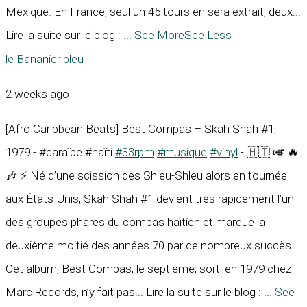
Mexique. En France, seul un 45 tours en sera extrait, deux...
Lire la suite sur le blog :
...
See More
See Less
le Bananier bleu
2 weeks ago
[Afro Caribbean Beats] Best Compas – Skah Shah #1,
1979 - #caraïbe #haïti
#33rpm
#musique
#vinyl
- 🇭🇹 🎺 🔥
🎶 ⚡ Né d’une scission des Shleu-Shleu alors en tournée
aux États-Unis, Skah Shah #1 devient très rapidement l’un
des groupes phares du compas haïtien et marque la
deuxième moitié des années 70 par de nombreux succès.
Cet album, Best Compas, le septième, sorti en 1979 chez
Marc Records, n’y fait pas... Lire la suite sur le blog :
...
See