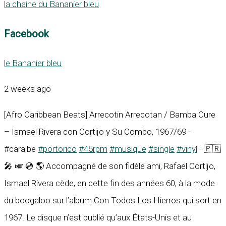
la chaine du Bananier bleu
Facebook
le Bananier bleu
2 weeks ago
[Afro Caribbean Beats] Arrecotin Arrecotan / Bamba Cure
– Ismael Rivera con Cortijo y Su Combo, 1967/69 -
#caraïbe
#portorico
#45rpm
#musique
#single
#vinyl
- 🇵🇷
🎤 🎺 💿 🌎 Accompagné de son fidèle ami, Rafael Cortijo,
Ismael Rivera cède, en cette fin des années 60, à la mode
du boogaloo sur l’album Con Todos Los Hierros qui sort en
1967. Le disque n’est publié qu’aux États-Unis et au