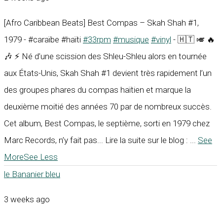
[Afro Caribbean Beats] Best Compas – Skah Shah #1,
1979 - #caraïbe #haïti
#33rpm
#musique
#vinyl
- 🇭🇹 🎺 🔥
🎶 ⚡ Né d’une scission des Shleu-Shleu alors en tournée
aux États-Unis, Skah Shah #1 devient très rapidement l’un
des groupes phares du compas haïtien et marque la
deuxième moitié des années 70 par de nombreux succès.
Cet album, Best Compas, le septième, sorti en 1979 chez
Marc Records, n’y fait pas... Lire la suite sur le blog :
...
See
More
See Less
le Bananier bleu
3 weeks ago