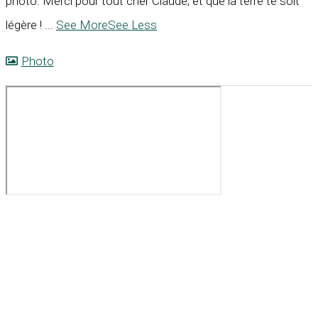
photo. Merci pour tout cher Claude, et que la terre te soit
légère !
...
See More
See Less
Photo