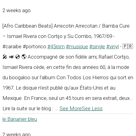
2 weeks ago
[Afro Caribbean Beats] Arrecotin Arrecotan / Bamba Cure
– Ismael Rivera con Cortijo y Su Combo, 1967/69 -
#caraïbe #portorico
#45rpm
#musique
#single
#vinyl
- 🇵🇷
🎤 🎺 💿 🌎 Accompagné de son fidèle ami, Rafael Cortijo,
Ismael Rivera cède, en cette fin des années 60, à la mode
du boogaloo sur l’album Con Todos Los Hierros qui sort en
1967. Le disque n’est publié qu’aux États-Unis et au
Mexique. En France, seul un 45 tours en sera extrait, deux...
Lire la suite sur le blog :
...
See More
See Less
le Bananier bleu
2 weeks ago