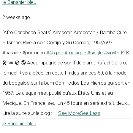
le Bananier bleu
2 weeks ago
[Afro Caribbean Beats] Arrecotin Arrecotan / Bamba Cure
– Ismael Rivera con Cortijo y Su Combo, 1967/69 -
#caraïbe #portorico
#45rpm
#musique
#single
#vinyl
- 🇵🇷
🎤 🎺 💿 🌎 Accompagné de son fidèle ami, Rafael Cortijo,
Ismael Rivera cède, en cette fin des années 60, à la mode
du boogaloo sur l’album Con Todos Los Hierros qui sort en
1967. Le disque n’est publié qu’aux États-Unis et au
Mexique. En France, seul un 45 tours en sera extrait, deux...
Lire la suite sur le blog :
...
See More
See Less
le Bananier bleu