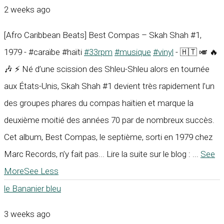
2 weeks ago
[Afro Caribbean Beats] Best Compas – Skah Shah #1,
1979 - #caraïbe #haïti
#33rpm
#musique
#vinyl
- 🇭🇹 🎺 🔥
🎶 ⚡ Né d’une scission des Shleu-Shleu alors en tournée
aux États-Unis, Skah Shah #1 devient très rapidement l’un
des groupes phares du compas haïtien et marque la
deuxième moitié des années 70 par de nombreux succès.
Cet album, Best Compas, le septième, sorti en 1979 chez
Marc Records, n’y fait pas... Lire la suite sur le blog :
...
See
More
See Less
le Bananier bleu
3 weeks ago