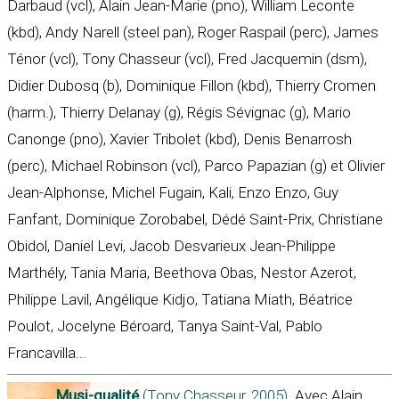
Darbaud (vcl), Alain Jean-Marie (pno), William Leconte
(kbd), Andy Narell (steel pan), Roger Raspail (perc), James
Ténor (vcl), Tony Chasseur (vcl), Fred Jacquemin (dsm),
Didier Dubosq (b), Dominique Fillon (kbd), Thierry Cromen
(harm.), Thierry Delanay (g), Régis Sévignac (g), Mario
Canonge (pno), Xavier Tribolet (kbd), Denis Benarrosh
(perc), Michael Robinson (vcl), Parco Papazian (g) et Olivier
Jean-Alphonse, Michel Fugain, Kali, Enzo Enzo, Guy
Fanfant, Dominique Zorobabel, Dédé Saint-Prix, Christiane
Obidol, Daniel Levi, Jacob Desvarieux Jean-Philippe
Marthély, Tania Maria, Beethova Obas, Nestor Azerot,
Philippe Lavil, Angélique Kidjo, Tatiana Miath, Béatrice
Poulot, Jocelyne Béroard, Tanya Saint-Val, Pablo
Francavilla...
Musi-qualité
(Tony Chasseur, 2005)
. Avec Alain