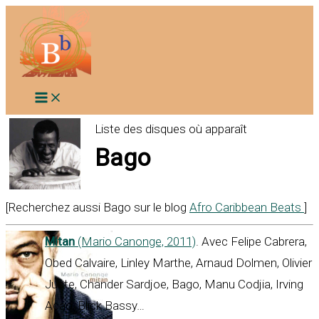
Aller
au
contenu
Liste des disques où apparaît
Bago
[Recherchez aussi Bago sur le blog
Afro Caribbean Beats
]
Mitan
(Mario Canonge, 2011)
. Avec Felipe Cabrera,
Obed Calvaire, Linley Marthe, Arnaud Dolmen, Olivier
Juste, Chander Sardjoe, Bago, Manu Codjia, Irving
Acao, Blick Bassy…