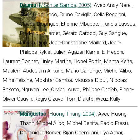
Dounia
(Mokhtar Samba, 2005)
. Avec Andy Narell,
Anga Diaz, Baco, Bruno Caviglia, Celia Reggiani,
Claude Dibongue, Etienne Mbappe, Francis Lassus,
Frédéric Gaillardet, Gérard Carocci, Guy Sangue,
Idrissa Diop, Jean-Christophe Maillard, Jean-
Philippe Rykiel, Julien Agazar, Kamel El Hebchi,
Laurent Bonnet, Linley Marthe, Lionel Fortin, Mama Keita,
Maalem Abdeslam Alikane, Mario Canonge, Michel Alibo,
Mimi Felixine, Mokhtar Samba, Moussa Diouf, Nicolas
Rakoto, Nguyen Lee, Olivier Louvel, Philippe Chaïeb, Pierre-
Olivier Gauvin, Régis Gizavo, Tom Diakité, Weuz Kally
Mangustao
(Huong Thang, 2004)
. Avec Huong
Thanh, Michel Alibo, Michel Benita, Paolo Fresu,
Dominique Borker, Bijan Chemirani, Illya Amar,