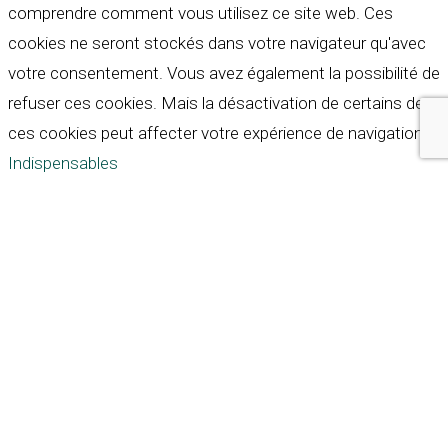
comprendre comment vous utilisez ce site web. Ces
cookies ne seront stockés dans votre navigateur qu'avec
votre consentement. Vous avez également la possibilité de
refuser ces cookies. Mais la désactivation de certains de
ces cookies peut affecter votre expérience de navigation.
Indispensables
Indispensables
Toujours activé
Necessary cookies are absolutely essential for the
website to function properly. These cookies ensure basic
functionalities and security features of the website,
anonymously.
Cookie
Durée
Description
This cookie is set by GDPR
Cookie Consent plugin. The