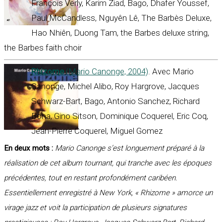
François Verly, Karim Ziad, Bago, Dhafer Youssef,
Paul McCandless, Nguyên Lê, The Barbès Deluxe,
Hao Nhiên, Duong Tam, the Barbes deluxe string,
the Barbes faith choir
Rhizome
(Mario Canonge, 2004)
. Avec Mario
Canonge, Michel Alibo, Roy Hargrove, Jacques
Schwarz-Bart, Bago, Antonio Sanchez, Richard
Bona, Gino Sitson, Dominique Coquerel, Eric Coq,
Jean-Pierre Coquerel, Miguel Gomez
En deux mots :
Mario Canonge s’est longuement préparé à la
réalisation de cet album tournant, qui tranche avec les époques
précédentes, tout en restant profondément caribéen.
Essentiellement enregistré à New York, « Rhizome » amorce un
virage jazz et voit la participation de plusieurs signatures