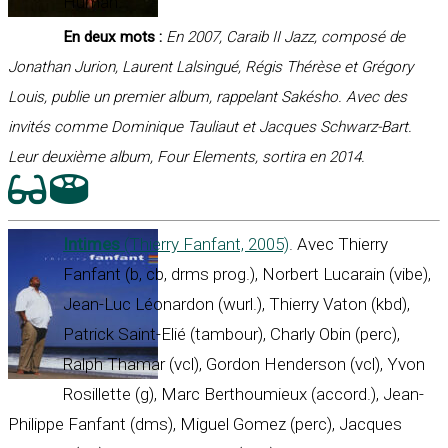
Human.
En deux mots :
En 2007, Caraib II Jazz, composé de
Jonathan Jurion, Laurent Lalsingué, Régis Thérèse et Grégory
Louis, publie un premier album, rappelant Sakésho. Avec des
invités comme Dominique Tauliaut et Jacques Schwarz-Bart.
Leur deuxième album, Four Elements, sortira en 2014.
Intimes
(Thierry Fanfant, 2005)
. Avec Thierry
Fanfant (b, cb, drms prog.), Norbert Lucarain (vibe),
Jean-Luc Léonardon (wurl.), Thierry Vaton (kbd),
Patrick Saint-Elié (tambour), Charly Obin (perc),
Ralph Thamar (vcl), Gordon Henderson (vcl), Yvon
Rosillette (g), Marc Berthoumieux (accord.), Jean-
Philippe Fanfant (dms), Miguel Gomez (perc), Jacques