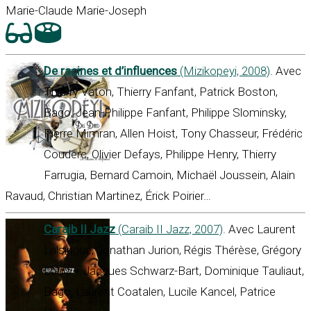
Marie-Claude Marie-Joseph
De racines et d’influences
(Mizikopeyi, 2008)
. Avec
Thierry Vaton, Thierry Fanfant, Patrick Boston,
Bago, Jean-Philippe Fanfant, Philippe Slominsky,
Pierre Mimran, Allen Hoist, Tony Chasseur, Frédéric
Couderc, Olivier Defays, Philippe Henry, Thierry
Farrugia, Bernard Camoin, Michaël Joussein, Alain
Ravaud, Christian Martinez, Érick Poirier…
Caraib II Jazz
(Caraib II Jazz, 2007)
. Avec Laurent
Lalsingué, Jonathan Jurion, Régis Thérèse, Grégory
Louis + Jacques Schwarz-Bart, Dominique Tauliaut,
Bago, Laurent Coatalen, Lucile Kancel, Patrice