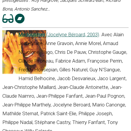
prestigieuses : Roy Hargrove, Jacques Schwarz-Bart, Richard
Bona, Antonio Sanchez…
Madousinay
(Jocelyne Béroard, 2003)
. Avec Alain
Jean-Marie, Anne Gravoin, Annie Morel, Arnaud
Nuvolone, Bago, Chris De Pauw, Christophe Gauge,
Claude Pironeau, Fabrice Adam, Françoise Perrin,
Freddy Hovsepian, Gilles Naturel, Guy N'Sangue,
Hamid Belhocine, Jacob Desvarieux, Jaco Largent,
Jean-Christophe Maillard, Jean-Claude Antoinette, Jean-
Claude Naimro, Jean-Philippe Fanfant, Jean-Paul Pognon,
Jean-Philippe Marthely, Jocelyne Beroard, Mario Canonge,
Mathilde Sternat, Patrick Saint-Elie, Philippe Joseph,
Philippe Nadal, Stéphane Castry, Thierry Fanfant, Tony