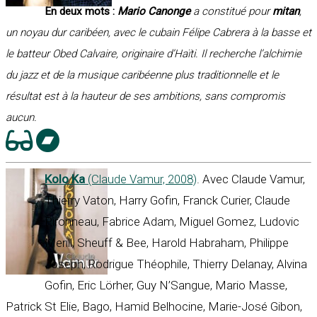
En deux mots :
Mario Canonge
a constitué pour
mitan
,
un noyau dur caribéen, avec le cubain Félipe Cabrera à la basse et
le batteur Obed Calvaire, originaire d’Haïti. Il recherche l’alchimie
du jazz et de la musique caribéenne plus traditionnelle et le
résultat est à la hauteur de ses ambitions, sans compromis
aucun.
Kolo Ka
(Claude Vamur, 2008)
. Avec Claude Vamur,
Thierry Vaton, Harry Gofin, Franck Curier, Claude
Pironneau, Fabrice Adam, Miguel Gomez, Ludovic
Merill, Sheuff & Bee, Harold Habraham, Philippe
Joseph, Rodrigue Théophile, Thierry Delanay, Alvina
Gofin, Eric Lörher, Guy N’Sangue, Mario Masse,
Patrick St Elie, Bago, Hamid Belhocine, Marie-José Gibon,