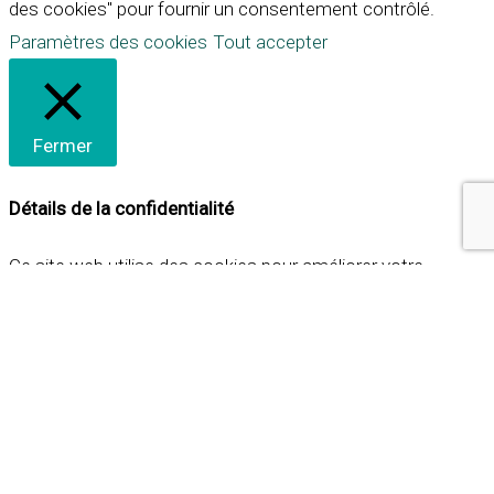
des cookies" pour fournir un consentement contrôlé.
Paramètres des cookies
Tout accepter
Fermer
Détails de la confidentialité
Ce site web utilise des cookies pour améliorer votre
expérience lorsque vous naviguez sur le site. Parmi ceux-ci,
les cookies qui sont catégorisés comme nécessaires sont
stockés sur votre navigateur car ils sont essentiels pour
les fonctionnalités de base du site web. Nous utilisons
également des cookies tiers qui nous aident à analyser et à
comprendre comment vous utilisez ce site web. Ces