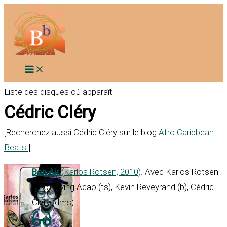
Aller
au
contenu
Liste des disques où apparaît
Cédric Cléry
[Recherchez aussi Cédric Cléry sur le blog
Afro Caribbean
Beats
]
Bon Air
(Karlos Rotsen, 2010)
. Avec Karlos Rotsen
(pno), Irving Acao (ts), Kevin Reveyrand (b), Cédric
Cléry (dms)