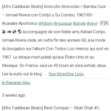
[Afro Caribbean Beats] Arrecotin Arrecotan / Bamba Cure
– Ismael Rivera con Cortijo y Su Combo, 1967/69 -
#caraïbe #portorico
#45rpm
#musique
#single
#vinyl
- 🇵🇷
🎤 🎺 💿 🌎 Accompagné de son fidèle ami, Rafael Cortijo,
Ismael Rivera cède, en cette fin des années 60, à la mode
du boogaloo sur l’album Con Todos Los Hierros qui sort en
1967. Le disque n’est publié qu’aux États-Unis et au
Mexique. En France, seul un 45 tours en sera extrait, deux...
Lire la suite sur le blog :
...
See More
See Less
le Bananier bleu
3 weeks ago
[Afro Caribbean Beats] Best Compas – Skah Shah #1,