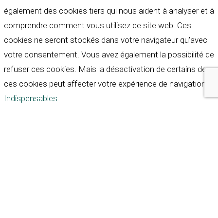
également des cookies tiers qui nous aident à analyser et à
comprendre comment vous utilisez ce site web. Ces
cookies ne seront stockés dans votre navigateur qu'avec
votre consentement. Vous avez également la possibilité de
refuser ces cookies. Mais la désactivation de certains de
ces cookies peut affecter votre expérience de navigation.
Indispensables
Indispensables
Toujours activé
Necessary cookies are absolutely essential for the
website to function properly. These cookies ensure basic
functionalities and security features of the website,
anonymously.
Cookie
Durée
Description