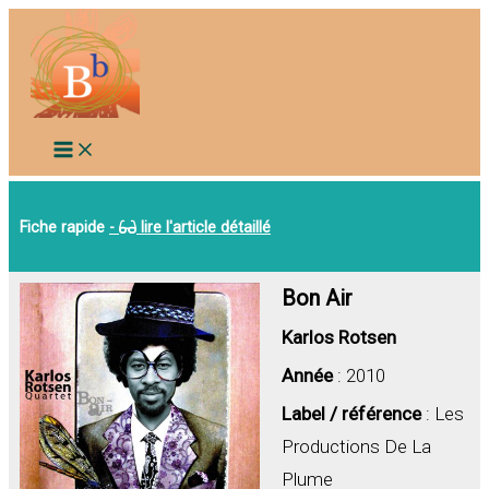
Aller
au
contenu
Fiche rapide
-
lire l'article détaillé
Bon Air
Karlos Rotsen
Année
: 2010
Label / référence
: Les
Productions De La
Plume