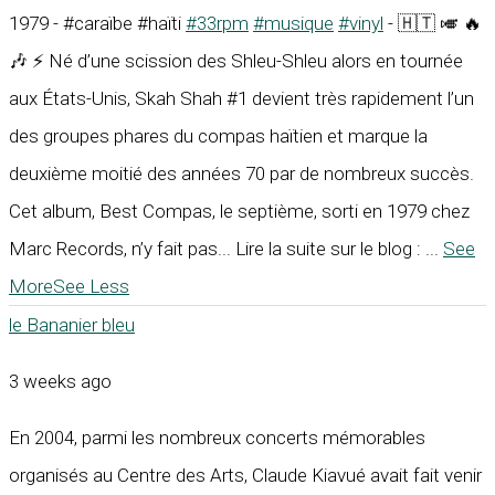
1979 - #caraïbe #haïti
#33rpm
#musique
#vinyl
- 🇭🇹 🎺 🔥
🎶 ⚡ Né d’une scission des Shleu-Shleu alors en tournée
aux États-Unis, Skah Shah #1 devient très rapidement l’un
des groupes phares du compas haïtien et marque la
deuxième moitié des années 70 par de nombreux succès.
Cet album, Best Compas, le septième, sorti en 1979 chez
Marc Records, n’y fait pas... Lire la suite sur le blog :
...
See
More
See Less
le Bananier bleu
3 weeks ago
En 2004, parmi les nombreux concerts mémorables
organisés au Centre des Arts, Claude Kiavué avait fait venir