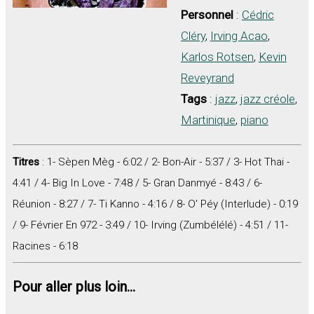
Personnel
:
Cédric
Cléry
,
Irving Acao
,
Karlos Rotsen
,
Kevin
Reveyrand
Tags
:
jazz
,
jazz créole
,
Martinique
,
piano
Titres
: 1- Sèpen Mèg - 6:02 / 2- Bon-Air - 5:37 / 3- Hot Thai -
4:41 / 4- Big In Love - 7:48 / 5- Gran Danmyé - 8:43 / 6-
Réunion - 8:27 / 7- Ti Kanno - 4:16 / 8- O' Péy (Interlude) - 0:19
/ 9- Février En 972 - 3:49 / 10- Irving (Zumbélélé) - 4:51 / 11-
Racines - 6:18
Pour aller plus loin...