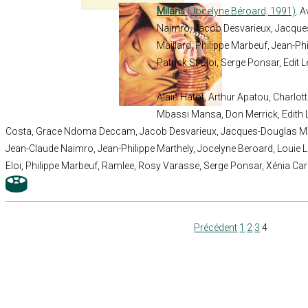
Milans
(Jocelyne Béroard, 1991)
. 
Naimro, Jacob Desvarieux, Jacque
Maillard, Philippe Marbeuf, Jean-Phi
Patrick St-Eloi, Serge Ponsar, Edit Lef
Alain Hatot, Arthur Apatou, Charl
Mbassi Mansa, Don Merrick, Edith L
Costa, Grace Ndoma Deccam, Jacob Desvarieux, Jacques-Douglas Mbi
Jean-Claude Naimro, Jean-Philippe Marthely, Jocelyne Beroard, Louie Lo
Eloi, Philippe Marbeuf, Ramlee, Rosy Varasse, Serge Ponsar, Xénia Car
Précédent
1
2
3
4