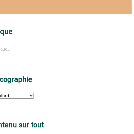
sque
scographie
tenu sur tout