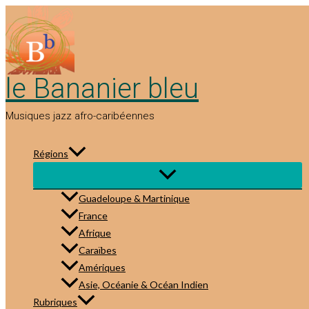
Aller
au
contenu
le Bananier bleu
Musiques jazz afro-caribéennes
Régions
Guadeloupe & Martinique
France
Afrique
Caraïbes
Amériques
Asie, Océanie & Océan Indien
Rubriques