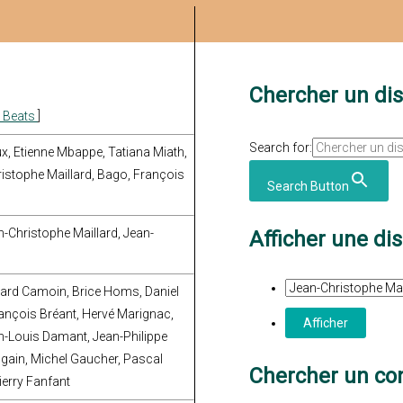
Chercher un di
n Beats
]
Search for:
x, Etienne Mbappe, Tatiana Miath,
ristophe Maillard, Bago, François
Search Button
n-Christophe Maillard, Jean-
Afficher une di
nard Camoin, Brice Homs, Daniel
rançois Bréant, Hervé Marignac,
an-Louis Damant, Jean-Philippe
ugain, Michel Gaucher, Pascal
Chercher un con
ierry Fanfant