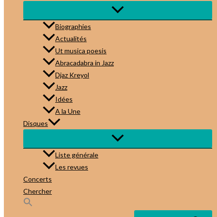
Biographies
Actualités
Ut musica poesis
Abracadabra in Jazz
Djaz Kreyol
Jazz
Idées
A la Une
Disques
Liste générale
Les revues
Concerts
Chercher