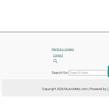
Mentions Légales
Contact
Search for:
Copyright 2026 MusicMetis.com | Powered by
T
Nous utilisons des cookies sur notre site Web pour vous offrir l'expérie
TOUS les cookies. Toutefois, vous pouvez modifier les "Paramètres d