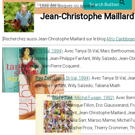
Search Button
Search for:
Liste des disques où apparaît
Jean-Christophe Maillard
[Recherchez aussi Jean-Christophe Maillard sur le blog
Afro Caribbea
Mi
(Tanya St-Val, 1994)
. Avec Tanya St-Val, Marc Berthoumieu
Tony Chasseur, Jean-Philippe Fanfant, Willy Salzedo, Jean-Ch
Ladrezeau, Jean-Pierre Coquerel...
Pou Zot
(Tanya St-Val, 1994)
. Avec Tanya St-Val, Jea
Philippe Fanfant, Willy Salzedo, Tatiana Miath
Sucré Salé
(Michel Fugain, 1992)
. Avec Ber
Mille, Dominique Fillon, Eric Giausserand, F
Jaco Largent, Jean-Christophe Maillard, Je
Fanfant, Julia Sarr, Marsio Mamie, Michel F
Joubert, Sophie Proix, Thierry Crommen, Th