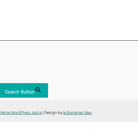
Search Button
hème WordPress Astra
| Design by
le Bananier bleu
nce la plus pertinente en mémorisant vos préférences et vos visites répét
es cookies" pour fournir un consentement contrôlé.