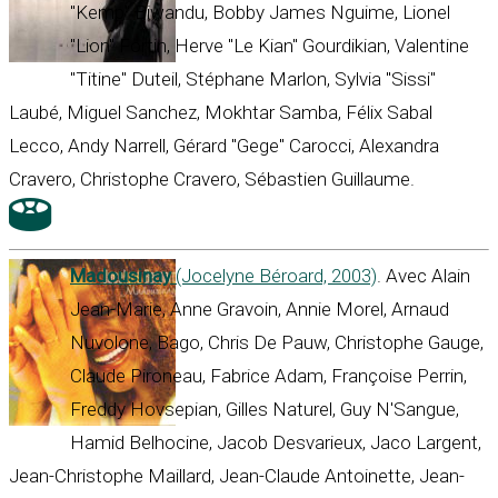
"Kemp" Biwandu, Bobby James Nguime, Lionel
"Lion" Fortin, Herve "Le Kian" Gourdikian, Valentine
"Titine" Duteil, Stéphane Marlon, Sylvia "Sissi"
Laubé, Miguel Sanchez, Mokhtar Samba, Félix Sabal
Lecco, Andy Narrell, Gérard "Gege" Carocci, Alexandra
Cravero, Christophe Cravero, Sébastien Guillaume.
Madousinay
(Jocelyne Béroard, 2003)
. Avec Alain
Jean-Marie, Anne Gravoin, Annie Morel, Arnaud
Nuvolone, Bago, Chris De Pauw, Christophe Gauge,
Claude Pironeau, Fabrice Adam, Françoise Perrin,
Freddy Hovsepian, Gilles Naturel, Guy N'Sangue,
Hamid Belhocine, Jacob Desvarieux, Jaco Largent,
Jean-Christophe Maillard, Jean-Claude Antoinette, Jean-