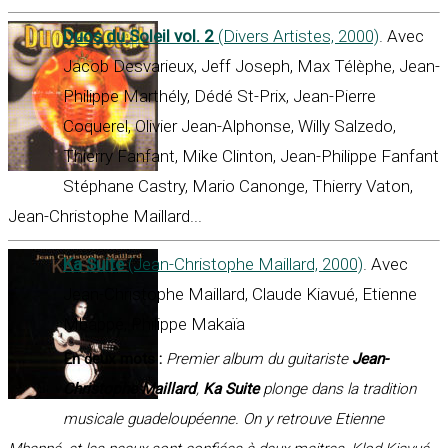
Duos du Soleil vol. 2
(Divers Artistes, 2000)
. Avec
Jacob Desvarieux, Jeff Joseph, Max Télèphe, Jean-
Philippe Marthély, Dédé St-Prix, Jean-Pierre
Coquerel, Olivier Jean-Alphonse, Willy Salzedo,
Thierry Fanfant, Mike Clinton, Jean-Philippe Fanfant
Stéphane Castry, Mario Canonge, Thierry Vaton,
Jean-Christophe Maillard...
Ka Suite
(Jean-Christophe Maillard, 2000)
. Avec
Jean-Christophe Maillard, Claude Kiavué, Etienne
Mbappé, Philippe Makaïa
En deux mots :
Premier album du guitariste
Jean-
Christophe Maillard
,
Ka Suite
plonge dans la tradition
musicale guadeloupéenne. On y retrouve Etienne