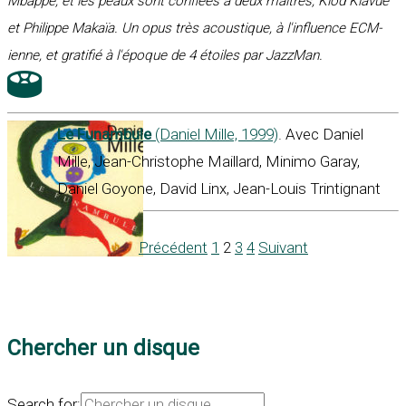
Mbappé, et les peaux sont confiées à deux maitres, Klod Kiavué
et Philippe Makaïa. Un opus très acoustique, à l'influence ECM-
ienne, et gratifié à l'époque de 4 étoiles par JazzMan.
Le Funambule
(Daniel Mille, 1999)
. Avec Daniel
Mille, Jean-Christophe Maillard, Minimo Garay,
Daniel Goyone, David Linx, Jean-Louis Trintignant
Précédent
1
2
3
4
Suivant
Chercher un disque
Search for: