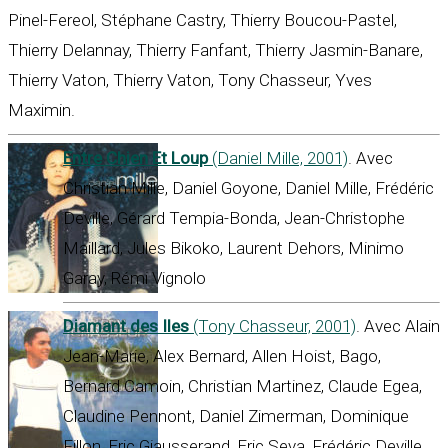
Pinel-Fereol, Stéphane Castry, Thierry Boucou-Pastel,
Thierry Delannay, Thierry Fanfant, Thierry Jasmin-Banare,
Thierry Vaton, Thierry Vaton, Tony Chasseur, Yves
Maximin.
Entre Chien Et Loup
(Daniel Mille, 2001)
. Avec
Christian Mille, Daniel Goyone, Daniel Mille, Frédéric
Deville, Gérard Tempia-Bonda, Jean-Christophe
Maillard, Jules Bikoko, Laurent Dehors, Minimo
Garay, Rémi Vignolo
Diamant des Iles
(Tony Chasseur, 2001)
. Avec Alain
Jean-Marie, Alex Bernard, Allen Hoist, Bago,
Bernard Camoin, Christian Martinez, Claude Egea,
Claudine Pennont, Daniel Zimerman, Dominique
Fillon, Eric Giausserand, Eric Seva, Frédéric Deville,