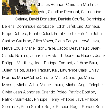
Edjenguele, Charles Remion, Christian Martinez,
Christiane Obydol, Claudine Pennont, Clementine
Celarie, David Donatien, Daniele Couffe, Dominique
Bellerie, Dominique Zorobabel, Edith Lefel, Eric Bonheur,
Felipe Cabrera, Frantz Calcul, Frantz Lorte, Frédéric John,
Gaston Gaubron, Gilles Voyer, Glenn Ferrys, Hervé Laval,
Hervé Louis-Marie, Igor Drane, Jacob Desvarieux, Jean-
Claude Naimro, Jean-Luc Arstand, Jean-Luc Guanel, Jean-
Philippe Marthely, Jean-Philippe Fanfant, Jérôme Baur,
Julien Najos, Julien Traquin, Kali, Lawrence Clais, Linley
Marthe, Marie-Céline Chroné, Mario Canonge, Mario
Masse, Michel Alibo, Michel Laurol, Michel-Ange Telephe,
Olivier Jean-Alphonse, Orlando Poleo, Patrick Boston,
Patrick Saint-Eloi, Philippe Henry, Philippe Lavil, Philippe
Slominski, Remi Scioto, Roger Raspail, Roger Sonao, Sonia