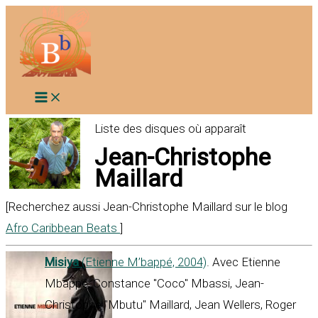
Aller
au
contenu
Liste des disques où apparaît
Jean-Christophe
Maillard
[Recherchez aussi Jean-Christophe Maillard sur le blog
Afro Caribbean Beats
]
Misiya
(Etienne M’bappé, 2004)
. Avec Etienne
Mbappé, Constance "Coco" Mbassi, Jean-
Christophe "Mbutu" Maillard, Jean Wellers, Roger