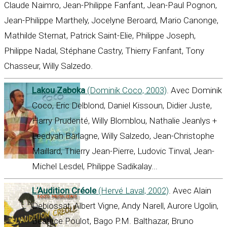
Claude Naimro, Jean-Philippe Fanfant, Jean-Paul Pognon,
Jean-Philippe Marthely, Jocelyne Beroard, Mario Canonge,
Mathilde Sternat, Patrick Saint-Elie, Philippe Joseph,
Philippe Nadal, Stéphane Castry, Thierry Fanfant, Tony
Chasseur, Willy Salzedo.
Lakou Zaboka
(Dominik Coco, 2003)
. Avec Dominik
Coco, Eric Delblond, Daniel Kissoun, Didier Juste,
Harry Prudenté, Willy Blomblou, Nathalie Jeanlys +
Leedyah Barlagne, Willy Salzedo, Jean-Christophe
Maillard, Thierry Jean-Pierre, Ludovic Tinval, Jean-
Michel Lesdel, Philippe Sadikalay...
L’Audition Créole
(Hervé Laval, 2002)
. Avec Alain
Debiossat, Albert Vigne, Andy Narell, Aurore Ugolin,
Béatrice Poulot, Bago P.M. Balthazar, Bruno