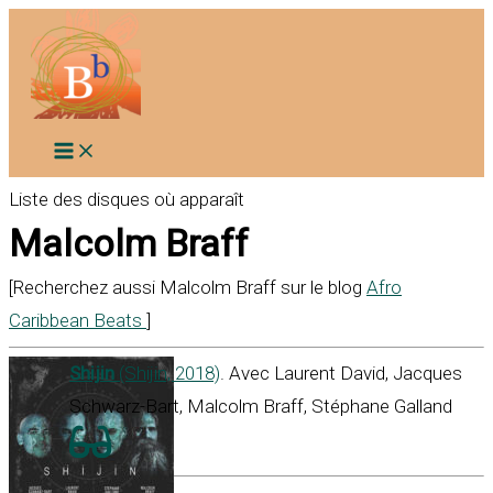
Aller
au
contenu
Liste des disques où apparaît
Malcolm Braff
[Recherchez aussi Malcolm Braff sur le blog
Afro
Caribbean Beats
]
Shijin
(Shijin, 2018)
. Avec Laurent David, Jacques
Schwarz-Bart, Malcolm Braff, Stéphane Galland