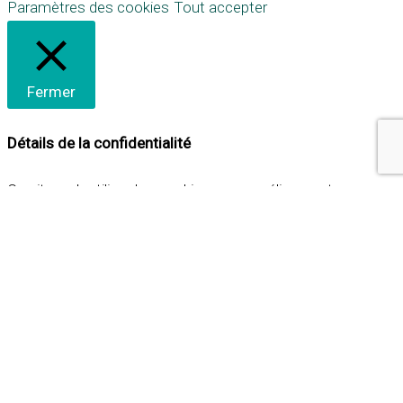
Paramètres des cookies
Tout accepter
Fermer
Détails de la confidentialité
Ce site web utilise des cookies pour améliorer votre
expérience lorsque vous naviguez sur le site. Parmi ceux-ci,
les cookies qui sont catégorisés comme nécessaires sont
stockés sur votre navigateur car ils sont essentiels pour
les fonctionnalités de base du site web. Nous utilisons
également des cookies tiers qui nous aident à analyser et à
comprendre comment vous utilisez ce site web. Ces
cookies ne seront stockés dans votre navigateur qu'avec