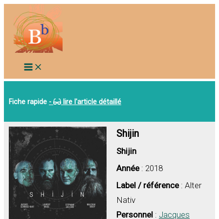
Aller
au
contenu
Fiche rapide
-
lire l'article détaillé
Shijin
Shijin
Année
: 2018
Label / référence
: Alter
Nativ
Personnel
:
Jacques