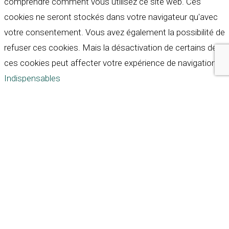
comprendre comment vous utilisez ce site web. Ces
cookies ne seront stockés dans votre navigateur qu'avec
votre consentement. Vous avez également la possibilité de
refuser ces cookies. Mais la désactivation de certains de
ces cookies peut affecter votre expérience de navigation.
Indispensables
Indispensables
Toujours activé
Necessary cookies are absolutely essential for the
website to function properly. These cookies ensure basic
functionalities and security features of the website,
anonymously.
Cookie
Durée
Description
This cookie is set by GDPR
Cookie Consent plugin. The