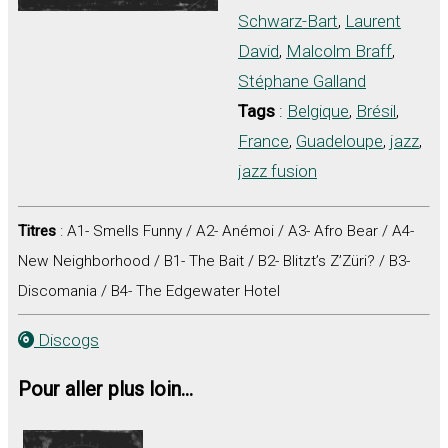
Schwarz-Bart
,
Laurent
David
,
Malcolm Braff
,
Stéphane Galland
Tags
:
Belgique
,
Brésil
,
France
,
Guadeloupe
,
jazz
,
jazz fusion
Titres
: A1- Smells Funny / A2- Anémoi / A3- Afro Bear / A4-
New Neighborhood / B1- The Bait / B2- Blitzt’s Z’Züri? / B3-
Discomania / B4- The Edgewater Hotel
Discogs
Pour aller plus loin...