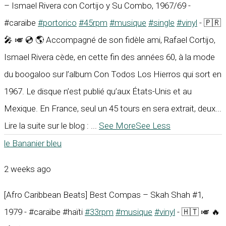
– Ismael Rivera con Cortijo y Su Combo, 1967/69 -
#caraïbe
#portorico
#45rpm
#musique
#single
#vinyl
- 🇵🇷
🎤 🎺 💿 🌎 Accompagné de son fidèle ami, Rafael Cortijo,
Ismael Rivera cède, en cette fin des années 60, à la mode
du boogaloo sur l’album Con Todos Los Hierros qui sort en
1967. Le disque n’est publié qu’aux États-Unis et au
Mexique. En France, seul un 45 tours en sera extrait, deux...
Lire la suite sur le blog :
...
See More
See Less
le Bananier bleu
2 weeks ago
[Afro Caribbean Beats] Best Compas – Skah Shah #1,
1979 - #caraïbe #haïti
#33rpm
#musique
#vinyl
- 🇭🇹 🎺 🔥