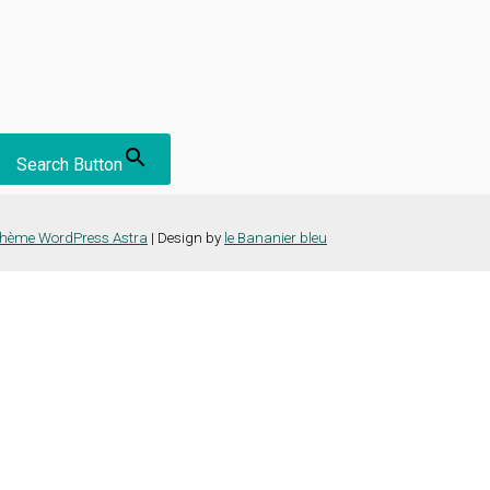
Search Button
hème WordPress Astra
| Design by
le Bananier bleu
nce la plus pertinente en mémorisant vos préférences et vos visites répét
es cookies" pour fournir un consentement contrôlé.