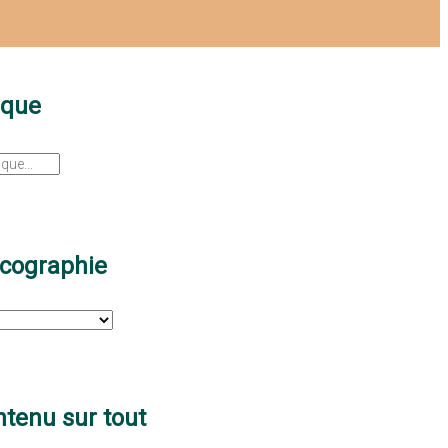
sque
scographie
tenu sur tout