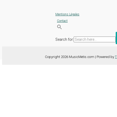
Mentions Légales
Contact
Search for:
Copyright 2026 MusicMetis.com | Powered by
T
Nous utilisons des cookies sur notre site Web pour vous offrir l'expérie
TOUS les cookies. Toutefois, vous pouvez modifier les "Paramètres d
Paramètres des cookies
Tout accepter
Fermer