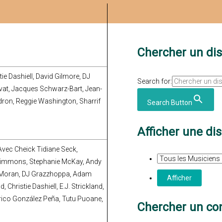
Chercher un di
ie Dashiell, David Gilmore, DJ
Search for:
vat, Jacques Schwarz-Bart, Jean-
édron, Reggie Washington, Sharrif
Search Button
Afficher une di
 Avec Cheick Tidiane Seck,
 Simmons, Stephanie McKay, Andy
ll Moran, DJ Grazzhoppa, Adam
 Christie Dashiell, E.J. Strickland,
erico González Peña, Tutu Puoane,
Chercher un con