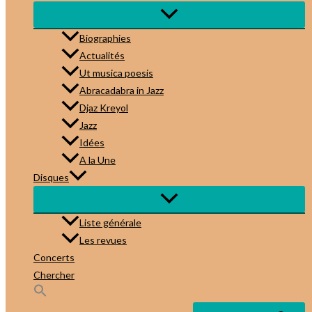
Biographies
Actualités
Ut musica poesis
Abracadabra in Jazz
Djaz Kreyol
Jazz
Idées
A la Une
Disques
Liste générale
Les revues
Concerts
Chercher