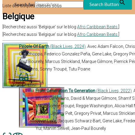
Search Button
Search for:
Liste des disques classés sous
Belgique
[Recherchez aussi 'Belgique' sur le blog
Afro Caribbean Beats
]
[Recherchez aussi 'Belgique' sur le blog
Afro Caribbean Beats
]
People Of Earth
(Black Lives, 2024)
. Avec Adam Falcon, Christ
Grazzhoppa, Federico Gonzalez Peña, Gene Lake, Gregory Pri
Paul Bourelly, Marcus Strickland, Marque Gilmore, Pierrick P
Simmons, Sonny Troupé, Tutu Poane
From Generation To Generation
(Black Lives, 2022)
.
Immanuel Wilkins, David & Marque Gilmore, Sharrif
Milne, Sonny Troupé, Reggie Washington, Alicia Ha
Falcon, Jeremy Pelt, Gregory Privat, Marcus Strickland,
Oliver Lake, Jacques Schwarz-Bart, Gene Lake, Fred
Yul, Marvin Sewell, Jean-Paul Bourelly