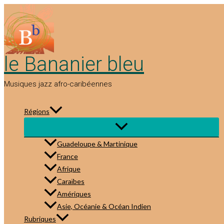
Aller
au
contenu
le Bananier bleu
Musiques jazz afro-caribéennes
Régions
Guadeloupe & Martinique
France
Afrique
Caraïbes
Amériques
Asie, Océanie & Océan Indien
Rubriques