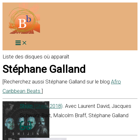
Aller
au
contenu
Liste des disques où apparaît
Stéphane Galland
[Recherchez aussi Stéphane Galland sur le blog
Afro
Caribbean Beats
]
Shijin
(Shijin, 2018)
. Avec Laurent David, Jacques
Schwarz-Bart, Malcolm Braff, Stéphane Galland