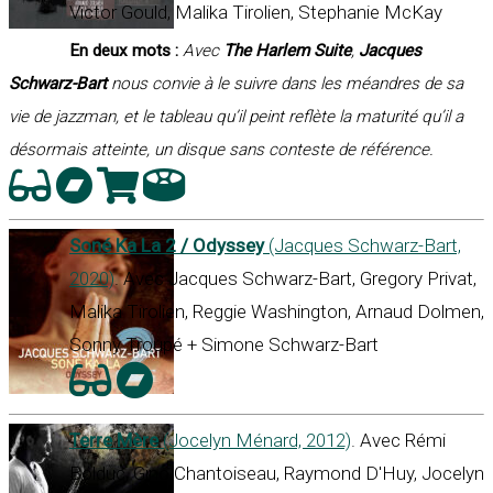
Victor Gould, Malika Tirolien, Stephanie McKay
En deux mots :
Avec
The Harlem Suite
,
Jacques
Schwarz-Bart
nous convie à le suivre dans les méandres de sa
vie de jazzman, et le tableau qu’il peint reflète la maturité qu’il a
désormais atteinte, un disque sans conteste de référence.
Soné Ka La 2 / Odyssey
(Jacques Schwarz-Bart,
2020)
. Avec Jacques Schwarz-Bart, Gregory Privat,
Malika Tirolien, Reggie Washington, Arnaud Dolmen,
Sonny Troupé + Simone Schwarz-Bart
Terre Mère
(Jocelyn Ménard, 2012)
. Avec Rémi
Bolduc, Gino Chantoiseau, Raymond D'Huy, Jocelyn