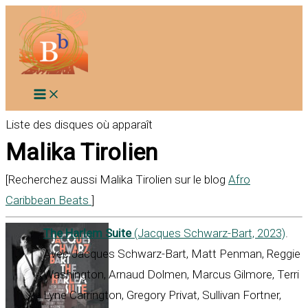
Aller
au
contenu
Liste des disques où apparaît
Malika Tirolien
[Recherchez aussi Malika Tirolien sur le blog
Afro
Caribbean Beats
]
The Harlem Suite
(Jacques Schwarz-Bart, 2023)
.
Avec Jacques Schwarz-Bart, Matt Penman, Reggie
Washington, Arnaud Dolmen, Marcus Gilmore, Terri
Lyne Carrington, Gregory Privat, Sullivan Fortner,