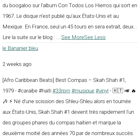
du boogaloo sur l’album Con Todos Los Hierros qui sort en
1967. Le disque n’est publié qu’aux États-Unis et au
Mexique. En France, seul un 45 tours en sera extrait, deux...
Lire la suite sur le blog :
...
See More
See Less
le Bananier bleu
2 weeks ago
[Afro Caribbean Beats] Best Compas – Skah Shah #1,
1979 - #caraïbe #haïti
#33rpm
#musique
#vinyl
- 🇭🇹 🎺 🔥
🎶 ⚡ Né d’une scission des Shleu-Shleu alors en tournée
aux États-Unis, Skah Shah #1 devient très rapidement l’un
des groupes phares du compas haïtien et marque la
deuxième moitié des années 70 par de nombreux succès.