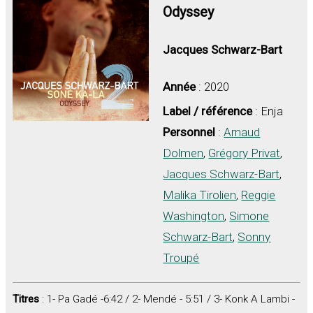
Odyssey
Jacques Schwarz-Bart
Année
: 2020
Label / référence
: Enja
Personnel
:
Arnaud
Dolmen
,
Grégory Privat
,
Jacques Schwarz-Bart
,
Malika Tirolien
,
Reggie
Washington
,
Simone
Schwarz-Bart
,
Sonny
Troupé
Titres
: 1- Pa Gadé -6:42 / 2- Mendé - 5:51 / 3- Konk A Lambi -