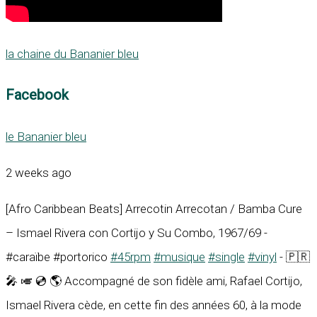
la chaine du Bananier bleu
Facebook
le Bananier bleu
2 weeks ago
[Afro Caribbean Beats] Arrecotin Arrecotan / Bamba Cure
– Ismael Rivera con Cortijo y Su Combo, 1967/69 -
#caraïbe #portorico
#45rpm
#musique
#single
#vinyl
- 🇵🇷
🎤 🎺 💿 🌎 Accompagné de son fidèle ami, Rafael Cortijo,
Ismael Rivera cède, en cette fin des années 60, à la mode