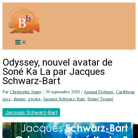
Aller
au
contenu
Odyssey, nouvel avatar de
Soné Ka La par Jacques
Schwarz-Bart
Par
Christophe Jenny
/
30 septembre 2020
/
Arnaud Dolmen
,
Caribbean
jazz
,
disque
,
gwoka
,
Jacques Schwarz-Bart
,
Sonny Troupé
Jacques Schwarz-Bart