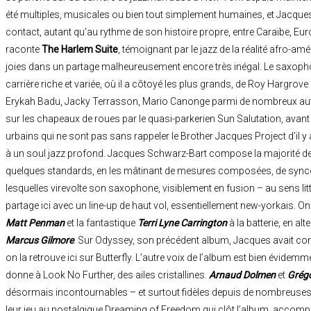
été multiples, musicales ou bien tout simplement humaines, et Jacques
contact, autant qu’au rythme de son histoire propre, entre Caraïbe, Eur
raconte
The Harlem Suite
, témoignant par le jazz de la réalité afro-am
joies dans un partage malheureusement encore très inégal. Le saxophon
carrière riche et variée, où il a côtoyé les plus grands, de Roy Hargrove
Erykah Badu, Jacky Terrasson, Mario Canonge parmi de nombreux aut
sur les chapeaux de roues par le quasi-parkerien Sun Salutation, avan
urbains qui ne sont pas sans rappeler le Brother Jacques Project d’il y 
à un soul jazz profond. Jacques Schwarz-Bart compose la majorité des
quelques standards, en les mâtinant de mesures composées, de sync
lesquelles virevolte son saxophone, visiblement en fusion – au sens littér
partage ici avec un line-up de haut vol, essentiellement new-yorkais. On
Matt Penman
et la fantastique
Terri Lyne Carrington
à la batterie, en a
Marcus Gilmore
. Sur Odyssey, son précédent album, Jacques avait co
on la retrouve ici sur Butterfly. L’autre voix de l’album est bien évidemm
donne à Look No Further, des ailes cristallines.
Arnaud Dolmen
et
Grégo
désormais incontournables – et surtout fidèles depuis de nombreuses 
leur jeu au nostalgique Dreaming of Freedom qui clôt l’album, accomp