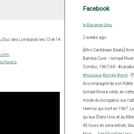
Facebook
le Bananier bleu
2 weeks ago
u Duc des Lombards les 13 et 14
[Afro Caribbean Beats] Arre
s.com
Bamba Cure – Ismael Rivera
sschwarz-
Combo, 1967/69 - #caraïb
#musique
#single
#vinyl
- 
Accompagné de son fidèle a
Ismael Rivera cède, en cette
mode du boogaloo sur l’a
Hierros qui sort en 1967. Le
qu’aux États-Unis et au Mex
45 tours en sera extrait, deux.
blog :
...
See More
See Less