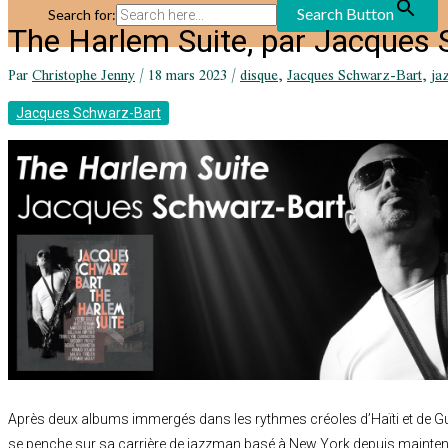
Search Button
Search for:
The Harlem Suite, par Jacques
Par
Christophe Jenny
/
18 mars 2023
/
disque
,
Jacques Schwarz-Bart
,
ja
Jacques Schwarz-Bart
Après deux albums immergés dans les rythmes créoles d’Haïti et de 
se penche sur sa carrière de jazzman basé à New York depuis maintena