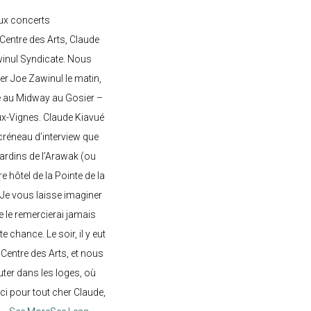
ux concerts
entre des Arts, Claude
awinul Syndicate. Nous
er Joe Zawinul le matin,
e au Midway au Gosier –
ux-Vignes. Claude Kiavué
créneau d’interview que
 jardins de l’Arawak (ou
re hôtel de la Pointe de la
 Je vous laisse imaginer
ne le remercierai jamais
 chance. Le soir, il y eut
Centre des Arts, et nous
ter dans les loges, où
rci pour tout cher Claude,