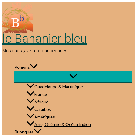
Aller
au
contenu
le Bananier bleu
Musiques jazz afro-caribéennes
Régions
Guadeloupe & Martinique
France
Afrique
Caraïbes
Amériques
Asie, Océanie & Océan Indien
Rubriques