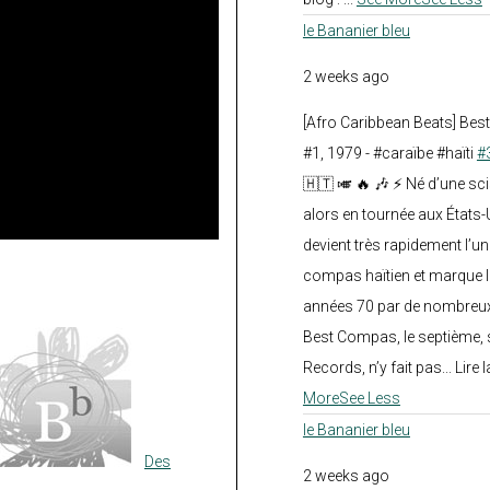
le Bananier bleu
2 weeks ago
[Afro Caribbean Beats] Be
#1, 1979 - #caraïbe #haïti
#
🇭🇹 🎺 🔥 🎶 ⚡ Né d’une sc
alors en tournée aux États
devient très rapidement l’
compas haïtien et marque l
années 70 par de nombreux
Best Compas, le septième, 
Records, n’y fait pas... Lire l
More
See Less
le Bananier bleu
Des
2 weeks ago