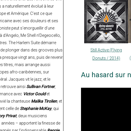
 a naturellement évolué à leur
ope et Amérique. C’est ce que
éricaine avec ses douleurs et ses
iste peut s’enorgueillir d’une
 à d’Angelo, Me Shell n’Degeocello,
res. The Harlem Suite démarre
t de plonger dans des grooves plus
Still Active (Flying
a presque vingt ans, puis de revenir
Donuts / 2014)
 titres, mais arrange aussi
opes afro-caribéennes, sur
Au hasard sur n
al. Jacques vit le jazz, et le
 retrouve ainsi
Sullivan Fortner
,
lternance avec
Victor Gould
et
nvié la chanteuse
Malika Tirolien
, et
ent celle de
Stephanie McKay
, qui
ry Privat
, deux musiciens
années – apportent la finesse de
agnés par l’indispensable
Reggie