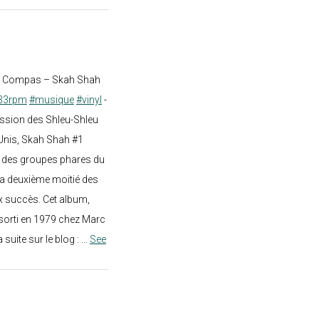
st Compas – Skah Shah
33rpm
#musique
#vinyl
-
ission des Shleu-Shleu
-Unis, Skah Shah #1
un des groupes phares du
a deuxième moitié des
 succès. Cet album,
sorti en 1979 chez Marc
a suite sur le blog :
...
See