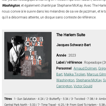
Washington
, et également chanté par Stephanie McKay. Avec The Har
nous convie à le suivre dans les méandres de sa vie de jazzman, et le tabl
qu’il a désormais atteinte, un disque sans conteste de référence.
The Harlem Suite
Jacques Schwarz-Bart
Année
: 2023
Label / référence
: Ropeadope (2
Personnel
:
Arnaud Dolmen
,
Grégo
Bart
,
Malika Tirolien
,
Marcus Gilm
Washington
,
Stephanie McKay
,
Su
Carrington
,
Victor Gould
Titres
: 1- Sun Salutation - 4:24 / 2- Butterfly - 5:34 / 3- Twisted - 7:38 / 4- Ambr
Central Park North - 5:33 / 7- Time Travel - 6:25 / 8- From Goré To Harlem - 5:38 