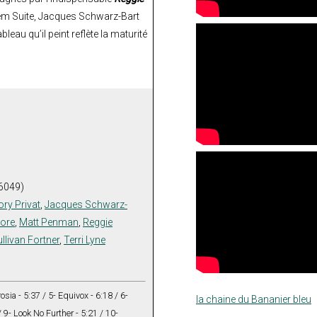
lem Suite, Jacques Schwarz-Bart
eau qu’il peint reflète la maturité
6049)
ry Privat
,
Jacques Schwarz-
ore
,
Matt Penman
,
Reggie
llivan Fortner
,
Terri Lyne
osia - 5:37 / 5- Equivox - 6:18 / 6-
la chaine du Bananier bleu
/ 9- Look No Further - 5:21 / 10-