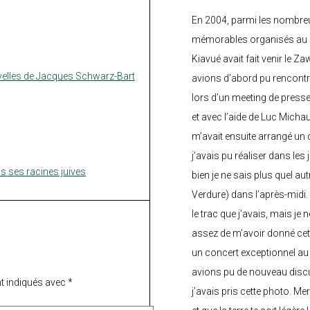
En 2004, parmi les nombre
mémorables organisés au C
Kiavué avait fait venir le Z
elles de Jacques Schwarz-Bart
avions d’abord pu rencontr
lors d’un meeting de press
et avec l’aide de Luc Micha
m’avait ensuite arrangé un 
j’avais pu réaliser dans les
 ses racines juives
bien je ne sais plus quel aut
Verdure) dans l’après-midi.
le trac que j’avais, mais je 
assez de m’avoir donné cette
un concert exceptionnel au 
avions pu de nouveau discu
t indiqués avec
*
j’avais pris cette photo. Me