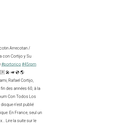
cotin Arrecotan /
 con Cortijo y Su
e
#portorico
#45rpm
🇷 🎤 🎺 💿 🌎
mi, Rafael Cortijo,
 fin des années 60, à la
lbum Con Todos Los
 disque n’est publié
ique. En France, seul un
.. Lire la suite sur le