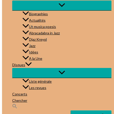
Biographies
Actualités
Ut musica poesis
Abracadabra in Jazz
Djaz Kreyol
Jazz
Idées
A la Une
Disques
Liste générale
Les revues
Concerts
Chercher