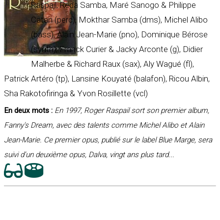
Raspail, Reda Samba, Maré Sanogo & Philippe
Catan (perc), Mokthar Samba (dms), Michel Alibo
(bass), Alain Jean-Marie (pno), Dominique Bérose
(synth), Franck Curier & Jacky Arconte (g), Didier
Malherbe & Richard Raux (sax), Aly Wagué (fl),
Patrick Artéro (tp), Lansine Kouyaté (balafon), Ricou Albin,
Sha Rakotofiringa & Yvon Rosillette (vcl)
En deux mots :
En 1997, Roger Raspail sort son premier album,
Fanny's Dream, avec des talents comme Michel Alibo et Alain
Jean-Marie. Ce premier opus, publié sur le label Blue Marge, sera
suivi d'un deuxième opus, Dalva, vingt ans plus tard...