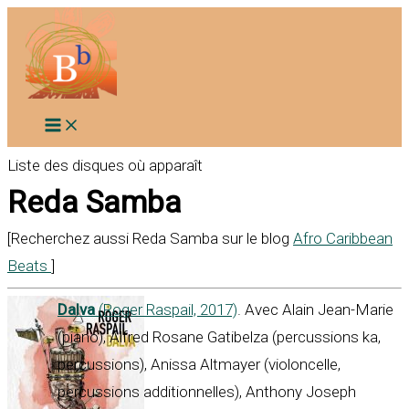
Aller
au
contenu
Liste des disques où apparaît
Reda Samba
[Recherchez aussi Reda Samba sur le blog
Afro Caribbean
Beats
]
Dalva
(Roger Raspail, 2017)
. Avec Alain Jean-Marie
(piano), Alfred Rosane Gatibelza (percussions ka,
percussions), Anissa Altmayer (violoncelle,
percussions additionnelles), Anthony Joseph