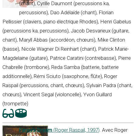
(chant), Cyrille Daumont (percussions ka,
percussions), Dao Adélaïde (chant), Florian
Pellissier (claviers, piano électrique Rhodes), Henri Gabelus
(percussions ka, percussions), Jacob Desvarieux (guitare,
chant), Maryll Abbas (accordéon, chœurs), Mike Clinton
(basse), Nicole Wagner Di Reinhart (chant), Patrick Marie-
Magdelaine (guitare), Patrice Caratini (contrebasse), Pierre
Chabrelle (trombone), Reda Samba (batterie, batterie
additionnelle), Rémi Sciuto (saxophone, flûte), Roger
Raspail (percussions, chant, chœurs), Sylvain Padra (chant,
chœurs), Vincent Segal (violoncelle), Yvon Guillard
(trompette)
Fanny’s Dream
(Roger Raspail, 1997)
. Avec Roger