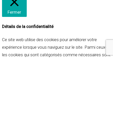
Fermer
Détails de la confidentialité
Ce site web utilise des cookies pour améliorer votre
expérience lorsque vous naviguez sur le site. Parmi ceux-ci,
les cookies qui sont catégorisés comme nécessaires sont
stockés sur votre navigateur car ils sont essentiels pour
les fonctionnalités de base du site web. Nous utilisons
également des cookies tiers qui nous aident à analyser et à
comprendre comment vous utilisez ce site web. Ces
cookies ne seront stockés dans votre navigateur qu'avec
votre consentement. Vous avez également la possibilité de
refuser ces cookies. Mais la désactivation de certains de