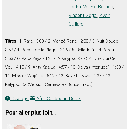
Padra
,
Valérie Belinga
,
Vincent Segal
,
Yvon
Guillard
Titres
: 1- Rara - 5:03 / 2- Manzé René - 2:38 / 3- Nuit Douce -
3:57 / 4- Bossa de la Plage - 3:26 / 5- Ballade à Ilet Perou -
3:53 / 6- Papa Yaya - 4:21 / 7- Kalypso Ka - 3:41 / 8- Oui Cé
Vou - 4:15 / 9- Anty Kaz Là - 4:57 / 10- Dalva (Interlude) - 1:33 /
11- Missier Wojé Là - 5:12 / 12- Baye La Vwa - 4:37 / 13-
Kalypso Ka (Version Carnavale - Bonus Track)
Discogs
Afro Caribbean Beats
Pour aller plus loin...