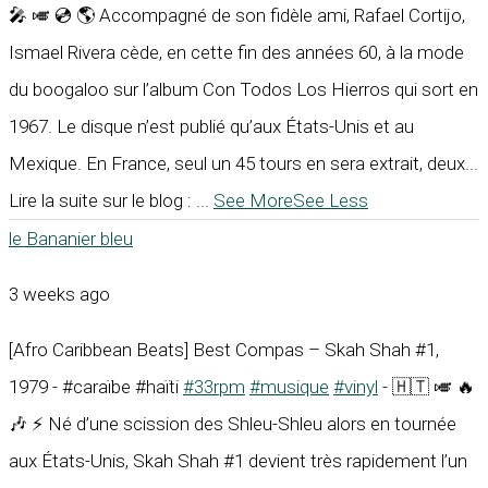
🎤 🎺 💿 🌎 Accompagné de son fidèle ami, Rafael Cortijo,
Ismael Rivera cède, en cette fin des années 60, à la mode
du boogaloo sur l’album Con Todos Los Hierros qui sort en
1967. Le disque n’est publié qu’aux États-Unis et au
Mexique. En France, seul un 45 tours en sera extrait, deux...
Lire la suite sur le blog :
...
See More
See Less
le Bananier bleu
3 weeks ago
[Afro Caribbean Beats] Best Compas – Skah Shah #1,
1979 - #caraïbe #haïti
#33rpm
#musique
#vinyl
- 🇭🇹 🎺 🔥
🎶 ⚡ Né d’une scission des Shleu-Shleu alors en tournée
aux États-Unis, Skah Shah #1 devient très rapidement l’un