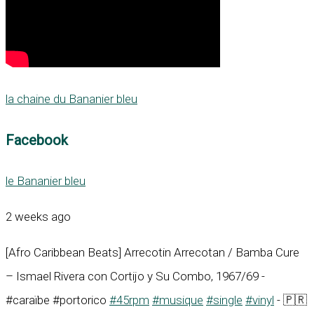
la chaine du Bananier bleu
Facebook
le Bananier bleu
2 weeks ago
[Afro Caribbean Beats] Arrecotin Arrecotan / Bamba Cure
– Ismael Rivera con Cortijo y Su Combo, 1967/69 -
#caraïbe #portorico
#45rpm
#musique
#single
#vinyl
- 🇵🇷