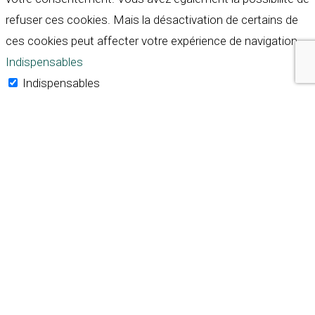
refuser ces cookies. Mais la désactivation de certains de
ces cookies peut affecter votre expérience de navigation.
Indispensables
Indispensables
Toujours activé
Necessary cookies are absolutely essential for the
website to function properly. These cookies ensure basic
functionalities and security features of the website,
anonymously.
Cookie
Durée
Description
This cookie is set by GDPR
Cookie Consent plugin. The
cookielawinfo-
11
cookie is used to store the
checkbox-analytics
months
user consent for the