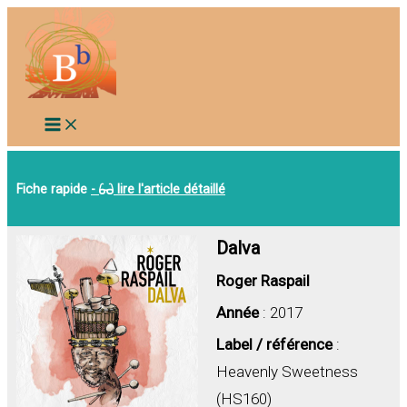
Aller
au
contenu
Fiche rapide
-
lire l'article détaillé
Dalva
Roger Raspail
Année
: 2017
Label / référence
:
Heavenly Sweetness
(HS160)