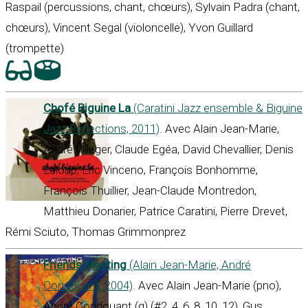
Raspail (percussions, chant, chœurs), Sylvain Padra (chant,
chœurs), Vincent Segal (violoncelle), Yvon Guillard
(trompette)
Chofé Biguine La
(Caratini Jazz ensemble & Biguine
Jazz Reflections, 2011)
. Avec Alain Jean-Marie,
André Villeger, Claude Egéa, David Chevallier, Denis
Leloup, Eric Vinceno, François Bonhomme,
François Thuillier, Jean-Claude Montredon,
Matthieu Donarier, Patrice Caratini, Pierre Drevet,
Rémi Sciuto, Thomas Grimmonprez
Friends Meeting
(Alain Jean-Marie, André
Condouant, 2004)
. Avec Alain Jean-Marie (pno),
André Condouant (g) (#2, 4, 6, 8, 10, 12), Gus