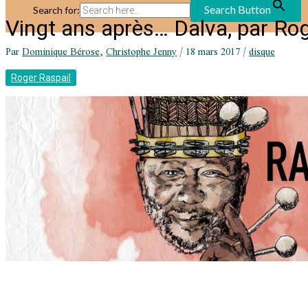
Search Button
Search for:
Vingt ans après… Dalva, par Rog
Par
Dominique Bérose
,
Christophe Jenny
/
18 mars 2017
/
disque
Roger Raspail