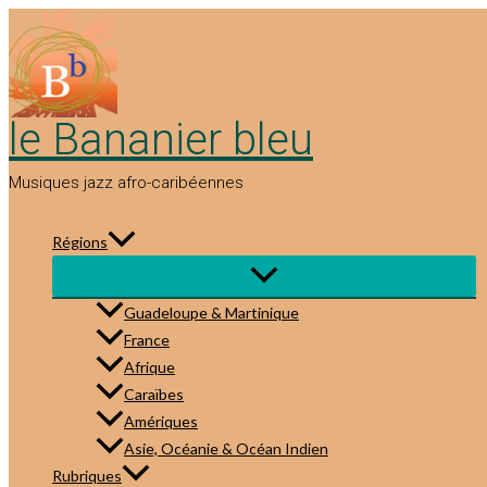
Aller
au
contenu
le Bananier bleu
Musiques jazz afro-caribéennes
Régions
Guadeloupe & Martinique
France
Afrique
Caraïbes
Amériques
Asie, Océanie & Océan Indien
Rubriques