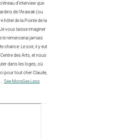
créneau d’interview que
 jardins de l’Arawak (ou
re hôtel de la Pointe de la
 Je vous laisse imaginer
ne le remercierai jamais
 chance. Le soir, il y eut
Centre des Arts, et nous
ter dans les loges, où
rci pour tout cher Claude,
!
...
See More
See Less