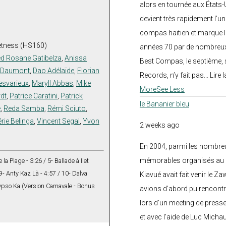
alors en tournée aux États
devient très rapidement l’
compas haïtien et marque l
etness (HS160)
années 70 par de nombreux
ed Rosane Gatibelza
,
Anissa
Best Compas, le septième, 
e Daumont
,
Dao Adélaïde
,
Florian
Records, n’y fait pas... Lire l
esvarieux
,
Maryll Abbas
,
Mike
More
See Less
rdt
,
Patrice Caratini
,
Patrick
le Bananier bleu
e
,
Reda Samba
,
Rémi Sciuto
,
érie Belinga
,
Vincent Segal
,
Yvon
2 weeks ago
En 2004, parmi les nombre
mémorables organisés au C
la Plage - 3:26 / 5- Ballade à Ilet
 9- Anty Kaz Là - 4:57 / 10- Dalva
Kiavué avait fait venir le Z
alypso Ka (Version Carnavale - Bonus
avions d’abord pu rencontr
lors d’un meeting de press
et avec l’aide de Luc Micha