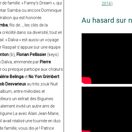
e de famille. « Fanny’s Dream », qui
2016)
Mokhtar Samba ou encore Dominique
ération qui est honorée.
Au hasard sur n
amba
, fils de…, les clés de la
 créolité dans sa diversité, tout en
l. « Dalva » est aussi un voyage
er Raspail s’appuie sur une équipe
inton
(b),
Florian Pellissier
(keys)
 à Dalva, emmenée par
Pierre
e ou presque participe aux chœurs
lérie Belinga
et
No Yon Grimbert
.
ob Desvarieux
au très zouk Nuit
l’album, entre mélodies et
lleurs un extrait des Biguines
alement invité un autre ami de
iguine La avec Alain Jean-Marie,
il avait réalisé une tournée en duo
de famille, vous dis-je ! Patrice