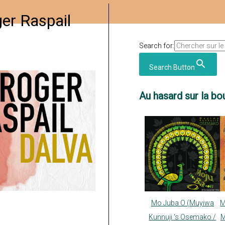
er Raspail
Search for:
Search Button
Au hasard sur la bou
Mo Juba O (Muyiwa
M
Kunnuji 's Osemako /
M