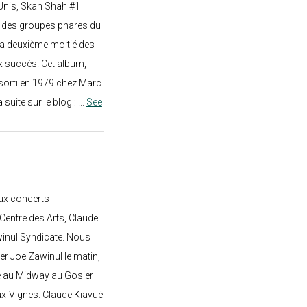
-Unis, Skah Shah #1
un des groupes phares du
a deuxième moitié des
 succès. Cet album,
sorti en 1979 chez Marc
a suite sur le blog :
...
See
ux concerts
entre des Arts, Claude
awinul Syndicate. Nous
er Joe Zawinul le matin,
e au Midway au Gosier –
ux-Vignes. Claude Kiavué