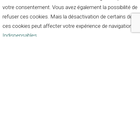
votre consentement. Vous avez également la possibilité de
refuser ces cookies. Mais la désactivation de certains de
ces cookies peut affecter votre expérience de navigation.
Indispensables
Indispensables
Toujours activé
Necessary cookies are absolutely essential for the
website to function properly. These cookies ensure basic
functionalities and security features of the website,
anonymously.
Cookie
Durée
Description
This cookie is set by GDPR
Cookie Consent plugin. The
cookielawinfo-
11
cookie is used to store the