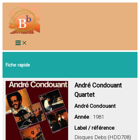
Aller
au
contenu
Fiche rapide
André Condouant
Quartet
André Condouant
Année
: 1981
Label / référence
:
Disques Debs (HDD708)