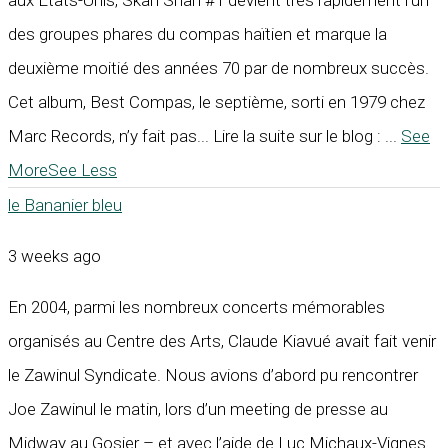
aux États-Unis, Skah Shah #1 devient très rapidement l’un
des groupes phares du compas haïtien et marque la
deuxième moitié des années 70 par de nombreux succès.
Cet album, Best Compas, le septième, sorti en 1979 chez
Marc Records, n’y fait pas... Lire la suite sur le blog :
...
See
More
See Less
le Bananier bleu
3 weeks ago
En 2004, parmi les nombreux concerts mémorables
organisés au Centre des Arts, Claude Kiavué avait fait venir
le Zawinul Syndicate. Nous avions d’abord pu rencontrer
Joe Zawinul le matin, lors d’un meeting de presse au
Midway au Gosier – et avec l’aide de Luc Michaux-Vignes.