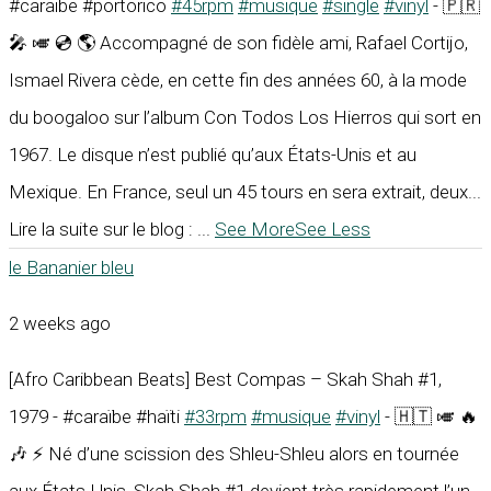
#caraïbe #portorico
#45rpm
#musique
#single
#vinyl
- 🇵🇷
🎤 🎺 💿 🌎 Accompagné de son fidèle ami, Rafael Cortijo,
Ismael Rivera cède, en cette fin des années 60, à la mode
du boogaloo sur l’album Con Todos Los Hierros qui sort en
1967. Le disque n’est publié qu’aux États-Unis et au
Mexique. En France, seul un 45 tours en sera extrait, deux...
Lire la suite sur le blog :
...
See More
See Less
le Bananier bleu
2 weeks ago
[Afro Caribbean Beats] Best Compas – Skah Shah #1,
1979 - #caraïbe #haïti
#33rpm
#musique
#vinyl
- 🇭🇹 🎺 🔥
🎶 ⚡ Né d’une scission des Shleu-Shleu alors en tournée