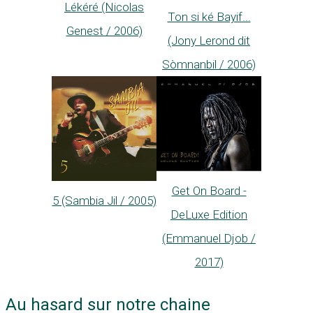
Lékéré (Nicolas
Ton si ké Bayif...
Genest / 2006)
(Jony Lerond dit
Sòmnanbil / 2006)
Get On Board -
5 (Sambia Jil / 2005)
DeLuxe Edition
(Emmanuel Djob /
2017)
Au hasard sur notre chaine