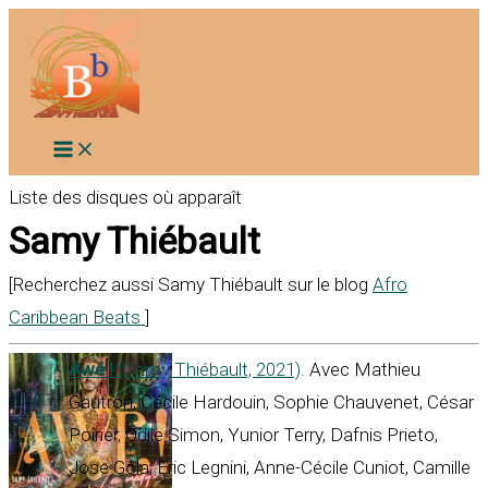
Aller
au
contenu
Liste des disques où apparaît
Samy Thiébault
[Recherchez aussi Samy Thiébault sur le blog
Afro
Caribbean Beats
]
Awé !
(Samy Thiébault, 2021)
. Avec Mathieu
Gautron, Cécile Hardouin, Sophie Chauvenet, César
Poirier, Odile Simon, Yunior Terry, Dafnis Prieto,
Jose Gola, Eric Legnini, Anne-Cécile Cuniot, Camille