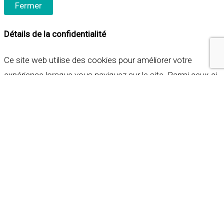
Fermer
Détails de la confidentialité
Ce site web utilise des cookies pour améliorer votre
expérience lorsque vous naviguez sur le site. Parmi ceux-ci,
les cookies qui sont catégorisés comme nécessaires sont
stockés sur votre navigateur car ils sont essentiels pour
les fonctionnalités de base du site web. Nous utilisons
également des cookies tiers qui nous aident à analyser et à
comprendre comment vous utilisez ce site web. Ces
cookies ne seront stockés dans votre navigateur qu'avec
votre consentement. Vous avez également la possibilité de
refuser ces cookies. Mais la désactivation de certains de
ces cookies peut affecter votre expérience de navigation.