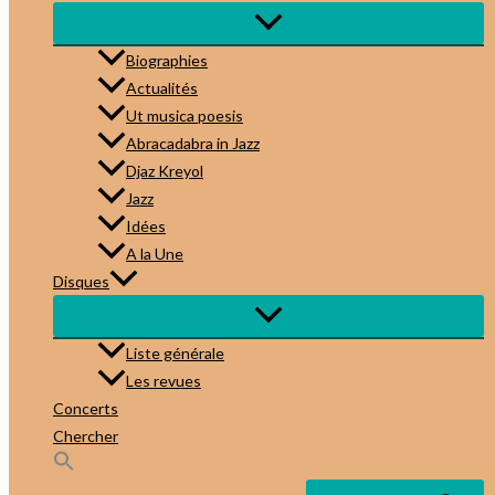
Biographies
Actualités
Ut musica poesis
Abracadabra in Jazz
Djaz Kreyol
Jazz
Idées
A la Une
Disques
Liste générale
Les revues
Concerts
Chercher