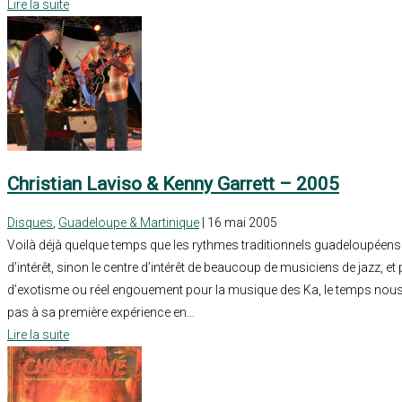
Lire la suite
Christian Laviso & Kenny Garrett – 2005
Disques
,
Guadeloupe & Martinique
| 16 mai 2005
Voilà déjà quelque temps que les rythmes traditionnels guadeloupéens
d’intérêt, sinon le centre d’intérêt de beaucoup de musiciens de jazz, 
d’exotisme ou réel engouement pour la musique des Ka, le temps nous le
pas à sa première expérience en...
Lire la suite