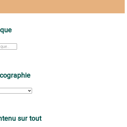
sque
scographie
tenu sur tout