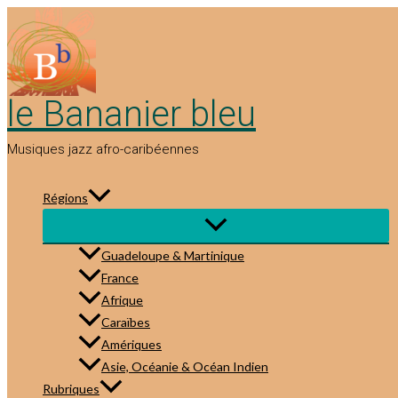
Aller
au
contenu
le Bananier bleu
Musiques jazz afro-caribéennes
Régions
Guadeloupe & Martinique
France
Afrique
Caraïbes
Amériques
Asie, Océanie & Océan Indien
Rubriques