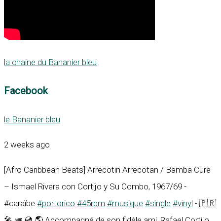
la chaine du Bananier bleu
Facebook
le Bananier bleu
2 weeks ago
[Afro Caribbean Beats] Arrecotin Arrecotan / Bamba Cure
– Ismael Rivera con Cortijo y Su Combo, 1967/69 -
#caraïbe
#portorico
#45rpm
#musique
#single
#vinyl
- 🇵🇷
🎤 🎺 💿 🌎 Accompagné de son fidèle ami, Rafael Cortijo,