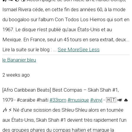
Ismael Rivera cède, en cette fin des années 60, à la mode
du boogaloo sur l’album Con Todos Los Hierros qui sort en
1967. Le disque n’est publié qu’aux États-Unis et au
Mexique. En France, seul un 45 tours en sera extrait, deux...
Lire la suite sur le blog :
...
See More
See Less
le Bananier bleu
2 weeks ago
[Afro Caribbean Beats] Best Compas – Skah Shah #1,
1979 - #caraïbe #haïti
#33rpm
#musique
#vinyl
- 🇭🇹 🎺 🔥
🎶 ⚡ Né d’une scission des Shleu-Shleu alors en tournée
aux États-Unis, Skah Shah #1 devient très rapidement l’un
des groupes phares du compas haïtien et marque la