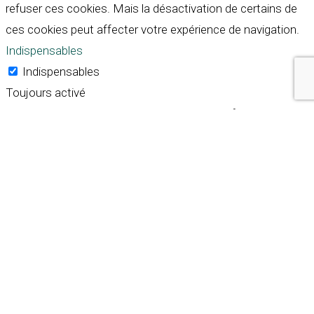
refuser ces cookies. Mais la désactivation de certains de
ces cookies peut affecter votre expérience de navigation.
Indispensables
Indispensables
Toujours activé
Necessary cookies are absolutely essential for the
website to function properly. These cookies ensure basic
functionalities and security features of the website,
anonymously.
Cookie
Durée
Description
This cookie is set by GDPR
Cookie Consent plugin. The
cookielawinfo-
11
cookie is used to store the
checkbox-analytics
months
user consent for the
cookies in the category