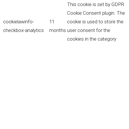
This cookie is set by GDPR
Cookie Consent plugin. The
cookielawinfo-
11
cookie is used to store the
checkbox-analytics
months
user consent for the
cookies in the category
"Analytics".
The cookie is set by GDPR
cookie consent to record
cookielawinfo-
11
the user consent for the
checkbox-functional
months
cookies in the category
"Functional".
This cookie is set by GDPR
Cookie Consent plugin. The
cookielawinfo-
11
cookies is used to store
checkbox-necessary
months
the user consent for the