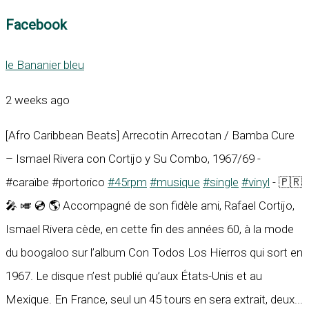
Facebook
le Bananier bleu
2 weeks ago
[Afro Caribbean Beats] Arrecotin Arrecotan / Bamba Cure
– Ismael Rivera con Cortijo y Su Combo, 1967/69 -
#caraïbe #portorico
#45rpm
#musique
#single
#vinyl
- 🇵🇷
🎤 🎺 💿 🌎 Accompagné de son fidèle ami, Rafael Cortijo,
Ismael Rivera cède, en cette fin des années 60, à la mode
du boogaloo sur l’album Con Todos Los Hierros qui sort en
1967. Le disque n’est publié qu’aux États-Unis et au
Mexique. En France, seul un 45 tours en sera extrait, deux...