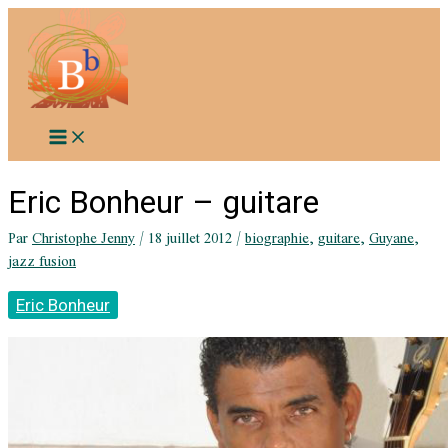
Aller
au
contenu
Eric Bonheur – guitare
Par
Christophe Jenny
/
18 juillet 2012
/
biographie
,
guitare
,
Guyane
,
jazz fusion
Eric Bonheur