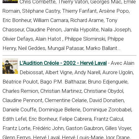
Chris Combette, Thierry Vaton, Georges Mac, Emile
Romain, Stéphane Castry, Thierry Fanfant, Arsène Popo,
Eric Bonheur, William Camara, Richard Arame, Tony
Chasseur, Claudine Pénon, Jamila Hypolite, Naila Joseph,
Olivier Defays, Alain Hatot , Philippe Slominski, Philppe
Henry, Neil Geddes, Mungal Patasar, Marko Ballant…
L’Audition Créole - 2002 - Hervé Laval
- Avec Alain
Debiossat, Albert Vigne, Andy Narell, Aurore Ugolin,
Béatrice Poulot, Bago P.M. Balthazar, Bruno Edjenguele,
Charles Remion, Christian Martinez, Christiane Obydol,
Claudine Pennont, Clementine Celarie, David Donatien,
Daniele Couffe, Dominique Bellerie, Dominique Zorobabel,
Edith Lefel, Eric Bonheur, Felipe Cabrera, Frantz Calcul,
Frantz Lorte, Frédéric John, Gaston Gaubron, Gilles Voyer,
Glenn Ferrys, Hervé Laval, Hervé Louis-Marie, Igor Drane,