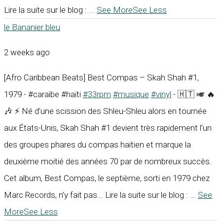
Lire la suite sur le blog :
...
See More
See Less
le Bananier bleu
2 weeks ago
[Afro Caribbean Beats] Best Compas – Skah Shah #1,
1979 - #caraïbe #haïti
#33rpm
#musique
#vinyl
- 🇭🇹 🎺 🔥
🎶 ⚡ Né d’une scission des Shleu-Shleu alors en tournée
aux États-Unis, Skah Shah #1 devient très rapidement l’un
des groupes phares du compas haïtien et marque la
deuxième moitié des années 70 par de nombreux succès.
Cet album, Best Compas, le septième, sorti en 1979 chez
Marc Records, n’y fait pas... Lire la suite sur le blog :
...
See
More
See Less