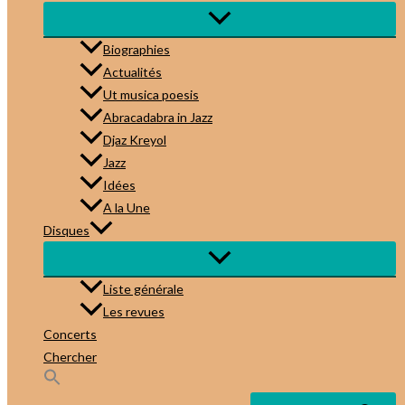
Biographies
Actualités
Ut musica poesis
Abracadabra in Jazz
Djaz Kreyol
Jazz
Idées
A la Une
Disques
Liste générale
Les revues
Concerts
Chercher