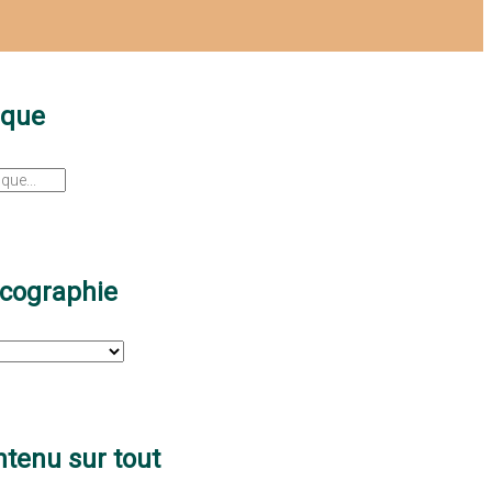
sque
scographie
tenu sur tout