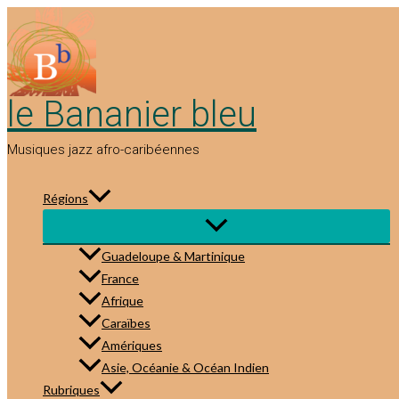
Aller
au
contenu
le Bananier bleu
Musiques jazz afro-caribéennes
Régions
Guadeloupe & Martinique
France
Afrique
Caraïbes
Amériques
Asie, Océanie & Océan Indien
Rubriques