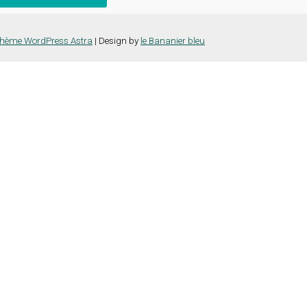
hème WordPress Astra
| Design by
le Bananier bleu
nce la plus pertinente en mémorisant vos préférences et vos visites répét
es cookies" pour fournir un consentement contrôlé.
e vous naviguez sur le site. Parmi ceux-ci, les cookies qui sont catégor
ns également des cookies tiers qui nous aident à analyser et à comprend
la possibilité de refuser ces cookies. Mais la désactivation de certain