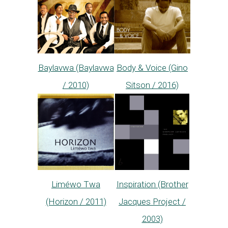
Body & Voice (Gino
Baylavwa (Baylavwa
Sitson / 2016)
/ 2010)
Liméwo Twa
Inspiration (Brother
(Horizon / 2011)
Jacques Project /
2003)