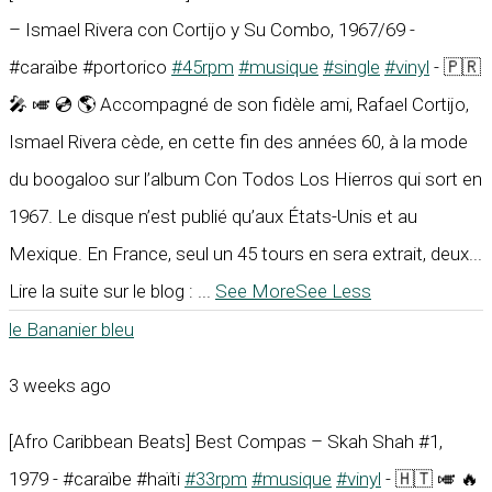
– Ismael Rivera con Cortijo y Su Combo, 1967/69 -
#caraïbe #portorico
#45rpm
#musique
#single
#vinyl
- 🇵🇷
🎤 🎺 💿 🌎 Accompagné de son fidèle ami, Rafael Cortijo,
Ismael Rivera cède, en cette fin des années 60, à la mode
du boogaloo sur l’album Con Todos Los Hierros qui sort en
1967. Le disque n’est publié qu’aux États-Unis et au
Mexique. En France, seul un 45 tours en sera extrait, deux...
Lire la suite sur le blog :
...
See More
See Less
le Bananier bleu
3 weeks ago
[Afro Caribbean Beats] Best Compas – Skah Shah #1,
1979 - #caraïbe #haïti
#33rpm
#musique
#vinyl
- 🇭🇹 🎺 🔥