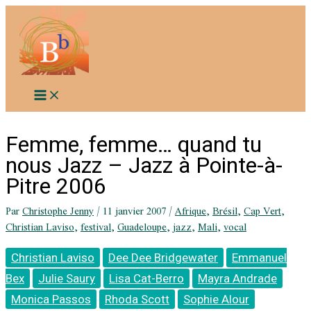
Aller
au
contenu
Femme, femme… quand tu
nous Jazz – Jazz à Pointe-à-
Pitre 2006
Par
Christophe Jenny
/
11 janvier 2007
/
Afrique
,
Brésil
,
Cap Vert
,
Christian Laviso
,
festival
,
Guadeloupe
,
jazz
,
Mali
,
vocal
Christian Laviso
Dee Dee Bridgewater
Emmanuel
Bex
Julie Saury
Lisa Cat-Berro
Mayra Andrade
Monica Passos
Rhoda Scott
Sophie Alour