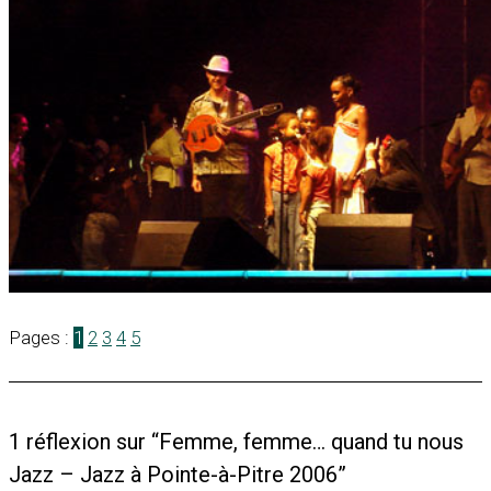
Pages :
1
2
3
4
5
1 réflexion sur “Femme, femme… quand tu nous
Jazz – Jazz à Pointe-à-Pitre 2006”